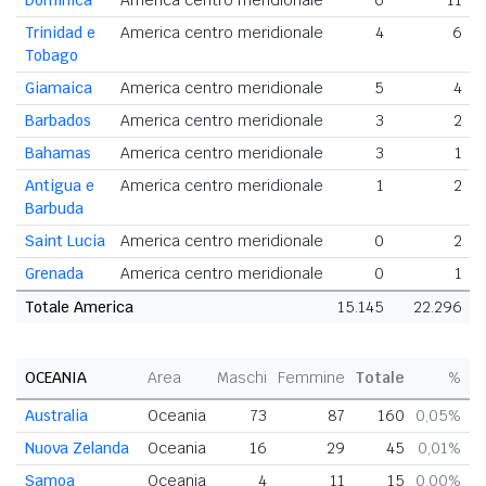
Dominica
America centro meridionale
6
11
Trinidad e
America centro meridionale
4
6
Tobago
Giamaica
America centro meridionale
5
4
Barbados
America centro meridionale
3
2
Bahamas
America centro meridionale
3
1
Antigua e
America centro meridionale
1
2
Barbuda
Saint Lucia
America centro meridionale
0
2
Grenada
America centro meridionale
0
1
Totale America
15.145
22.296
3
OCEANIA
Area
Maschi
Femmine
Totale
%
Australia
Oceania
73
87
160
0,05%
Nuova Zelanda
Oceania
16
29
45
0,01%
Samoa
Oceania
4
11
15
0,00%