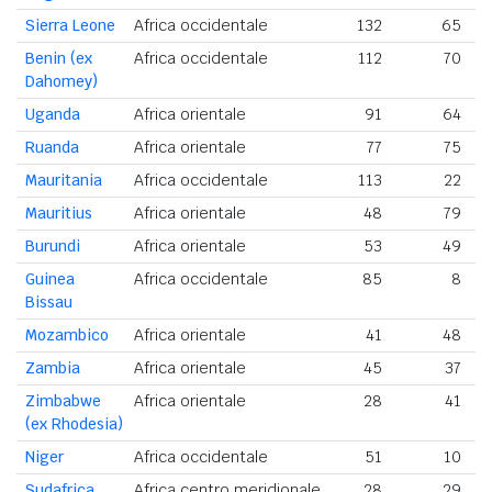
Sierra Leone
Africa occidentale
132
65
Benin (ex
Africa occidentale
112
70
Dahomey)
Uganda
Africa orientale
91
64
Ruanda
Africa orientale
77
75
Mauritania
Africa occidentale
113
22
Mauritius
Africa orientale
48
79
Burundi
Africa orientale
53
49
Guinea
Africa occidentale
85
8
Bissau
Mozambico
Africa orientale
41
48
Zambia
Africa orientale
45
37
Zimbabwe
Africa orientale
28
41
(ex Rhodesia)
Niger
Africa occidentale
51
10
Sudafrica
Africa centro meridionale
28
29