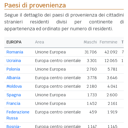
Paesi di provenienza
Segue il dettaglio dei paesi di provenienza dei cittadini
stranieri residenti divisi per continente di
appartenenza ed ordinato per numero di residenti.
EUROPA
Area
Maschi
Femmine
Tot
Romania
Unione Europea
31.706
42.092
73
Ucraina
Europa centro orientale
3.301
12.065
15.
Polonia
Unione Europea
2.760
5.781
8
Albania
Europa centro orientale
3.778
3.646
7
Moldova
Europa centro orientale
2.180
4.041
6
Spagna
Unione Europea
1.733
2.600
4
Francia
Unione Europea
1.452
2.161
3
Federazione
Europa centro orientale
459
1.919
2
Russa
Bosnia-
Europa centro orientale
1.147
1.145
2