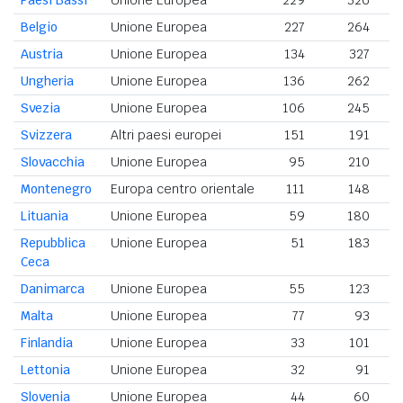
Paesi Bassi
Unione Europea
229
326
Belgio
Unione Europea
227
264
Austria
Unione Europea
134
327
Ungheria
Unione Europea
136
262
Svezia
Unione Europea
106
245
Svizzera
Altri paesi europei
151
191
Slovacchia
Unione Europea
95
210
Montenegro
Europa centro orientale
111
148
Lituania
Unione Europea
59
180
Repubblica
Unione Europea
51
183
Ceca
Danimarca
Unione Europea
55
123
Malta
Unione Europea
77
93
Finlandia
Unione Europea
33
101
Lettonia
Unione Europea
32
91
Slovenia
Unione Europea
44
60