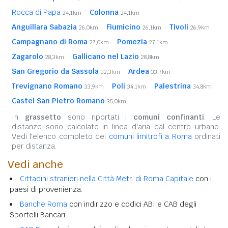
Rocca di Papa
Colonna
24,1km
24,1km
Anguillara Sabazia
Fiumicino
Tivoli
26,0km
26,1km
26,9km
Campagnano di Roma
Pomezia
27,0km
27,1km
Zagarolo
Gallicano nel Lazio
28,3km
28,8km
San Gregorio da Sassola
Ardea
32,3km
33,7km
Trevignano Romano
Poli
Palestrina
33,9km
34,1km
34,8km
Castel San Pietro Romano
35,0km
In
grassetto
sono riportati i
comuni confinanti
. Le
distanze sono calcolate in linea d'aria dal centro urbano.
Vedi l'elenco completo dei
comuni limitrofi a Roma
ordinati
per distanza.
Vedi anche
Cittadini stranieri nella Città Metr. di Roma Capitale
con i
paesi di provenienza.
Banche Roma
con indirizzo e codici ABI e CAB degli
Sportelli Bancari.