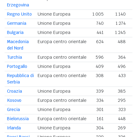
Erzegovina
Regno Unito
Unione Europea
1.005
1.140
2
Germania
Unione Europea
740
1.274
2
Bulgaria
Unione Europea
441
1.245
1
Macedonia
Europa centro orientale
624
488
1
del Nord
Turchia
Europa centro orientale
596
364
Portogallo
Unione Europea
409
496
Repubblica di
Europa centro orientale
308
433
Serbia
Croazia
Unione Europea
339
385
Kosovo
Europa centro orientale
334
295
Grecia
Unione Europea
301
323
Bielorussia
Europa centro orientale
161
448
Irlanda
Unione Europea
304
269