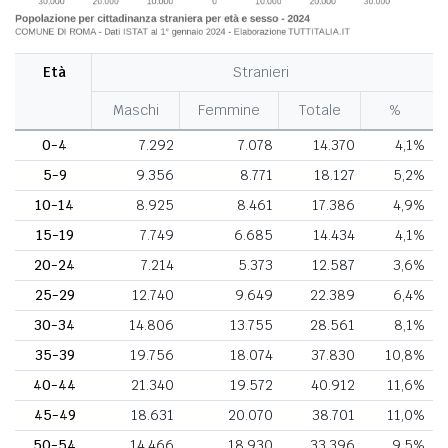
Età
Stranieri
Maschi
Femmine
Totale
%
0-4
7.292
7.078
14.370
4,1%
5-9
9.356
8.771
18.127
5,2%
10-14
8.925
8.461
17.386
4,9%
15-19
7.749
6.685
14.434
4,1%
20-24
7.214
5.373
12.587
3,6%
25-29
12.740
9.649
22.389
6,4%
30-34
14.806
13.755
28.561
8,1%
35-39
19.756
18.074
37.830
10,8%
40-44
21.340
19.572
40.912
11,6%
45-49
18.631
20.070
38.701
11,0%
50-54
14.466
18.930
33.396
9,5%