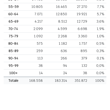
55-59
10.805
16.465
27.270
7,7%
60-64
7.071
12.850
19.921
5,7%
65-69
4.217
8.512
12.729
3,6%
70-74
2.099
4.599
6.698
1,9%
75-79
1.092
2.268
3.360
1,0%
80-84
575
1.182
1.757
0,5%
85-89
259
636
895
0,3%
90-94
113
266
379
0,1%
95-99
38
94
132
0,0%
100+
14
24
38
0,0%
Totale
168.558
183.314
351.872
100%