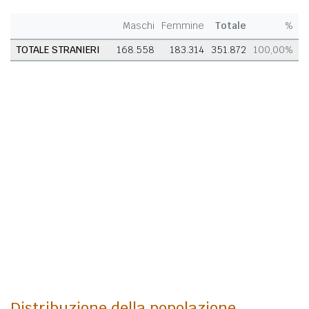
Maschi
Femmine
Totale
%
TOTALE STRANIERI
168.558
183.314
351.872
100,00%
Distribuzione della popolazione