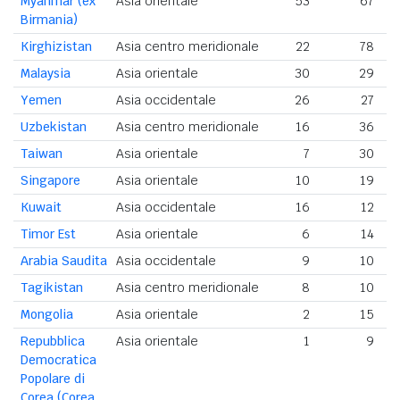
Myanmar (ex
Asia orientale
53
67
Birmania)
Kirghizistan
Asia centro meridionale
22
78
Malaysia
Asia orientale
30
29
Yemen
Asia occidentale
26
27
Uzbekistan
Asia centro meridionale
16
36
Taiwan
Asia orientale
7
30
Singapore
Asia orientale
10
19
Kuwait
Asia occidentale
16
12
Timor Est
Asia orientale
6
14
Arabia Saudita
Asia occidentale
9
10
Tagikistan
Asia centro meridionale
8
10
Mongolia
Asia orientale
2
15
Repubblica
Asia orientale
1
9
Democratica
Popolare di
Corea (Corea