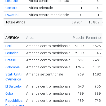
Lesotho
Africa centro meridionale
2
0
Comore
Africa orientale
1
0
Eswatini
Africa centro meridionale
0
1
Totale Africa
29.204
15.802
45
AMERICA
Area
Maschi
Femmine
T
Perù
America centro meridionale
5.009
7.525
1
Ecuador
America centro meridionale
2.309
3.148
Brasile
America centro meridionale
1.237
2.491
Colombia
America centro meridionale
1.278
1.511
Stati Uniti
America settentrionale
969
1.192
d'America
El Salvador
America centro meridionale
643
956
Cuba
America centro meridionale
499
989
Repubblica
America centro meridionale
489
745
Dominicana