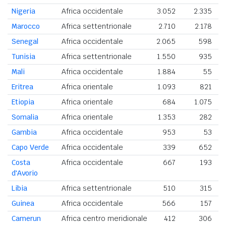
Nigeria
Africa occidentale
3.052
2.335
Marocco
Africa settentrionale
2.710
2.178
4
Senegal
Africa occidentale
2.065
598
2
Tunisia
Africa settentrionale
1.550
935
2
Mali
Africa occidentale
1.884
55
Eritrea
Africa orientale
1.093
821
Etiopia
Africa orientale
684
1.075
Somalia
Africa orientale
1.353
282
Gambia
Africa occidentale
953
53
1
Capo Verde
Africa occidentale
339
652
Costa
Africa occidentale
667
193
d'Avorio
Libia
Africa settentrionale
510
315
Guinea
Africa occidentale
566
157
Camerun
Africa centro meridionale
412
306