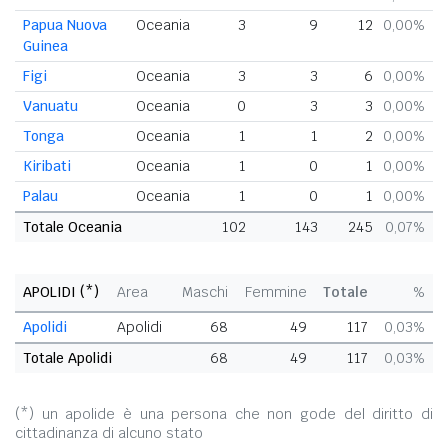
Papua Nuova
Oceania
3
9
12
0,00%
Guinea
Figi
Oceania
3
3
6
0,00%
Vanuatu
Oceania
0
3
3
0,00%
Tonga
Oceania
1
1
2
0,00%
Kiribati
Oceania
1
0
1
0,00%
Palau
Oceania
1
0
1
0,00%
Totale Oceania
102
143
245
0,07%
APOLIDI (*)
Area
Maschi
Femmine
Totale
%
Apolidi
Apolidi
68
49
117
0,03%
Totale Apolidi
68
49
117
0,03%
(*) un apolide è una persona che non gode del diritto di
cittadinanza di alcuno stato