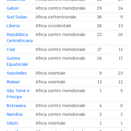
Gabon
Africa centro meridionale
29
24
Sud Sudan
Africa settentrionale
38
9
Liberia
Africa occidentale
28
13
Repubblica
Africa centro meridionale
22
16
Centrafricana
Ciad
Africa centro meridionale
27
11
Guinea
Africa centro meridionale
16
17
Equatoriale
Seychelles
Africa orientale
9
23
Malawi
Africa orientale
13
12
São Tomé e
Africa centro meridionale
1
5
Principe
Botswana
Africa centro meridionale
4
0
Namibia
Africa centro meridionale
2
2
Gibuti
Africa orientale
1
1