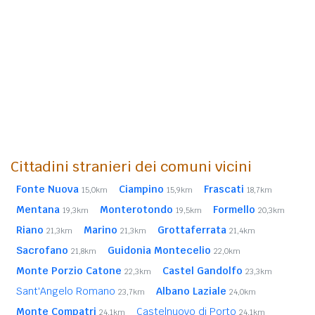
Cittadini stranieri dei comuni vicini
Fonte Nuova
Ciampino
Frascati
15,0km
15,9km
18,7km
Mentana
Monterotondo
Formello
19,3km
19,5km
20,3km
Riano
Marino
Grottaferrata
21,3km
21,3km
21,4km
Sacrofano
Guidonia Montecelio
21,8km
22,0km
Monte Porzio Catone
Castel Gandolfo
22,3km
23,3km
Sant'Angelo Romano
Albano Laziale
23,7km
24,0km
Monte Compatri
Castelnuovo di Porto
24,1km
24,1km