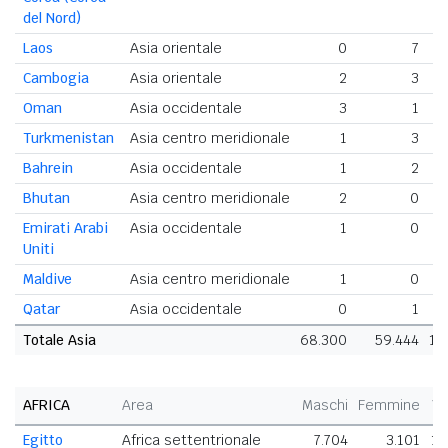
del Nord)
Laos
Asia orientale
0
7
Cambogia
Asia orientale
2
3
Oman
Asia occidentale
3
1
Turkmenistan
Asia centro meridionale
1
3
Bahrein
Asia occidentale
1
2
Bhutan
Asia centro meridionale
2
0
Emirati Arabi
Asia occidentale
1
0
Uniti
Maldive
Asia centro meridionale
1
0
Qatar
Asia occidentale
0
1
Totale Asia
68.300
59.444
12
AFRICA
Area
Maschi
Femmine
To
Egitto
Africa settentrionale
7.704
3.101
10