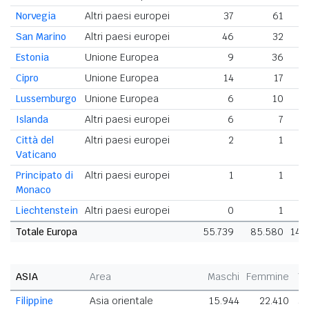
Norvegia
Altri paesi europei
37
61
San Marino
Altri paesi europei
46
32
Estonia
Unione Europea
9
36
Cipro
Unione Europea
14
17
Lussemburgo
Unione Europea
6
10
Islanda
Altri paesi europei
6
7
Città del
Altri paesi europei
2
1
Vaticano
Principato di
Altri paesi europei
1
1
Monaco
Liechtenstein
Altri paesi europei
0
1
Totale Europa
55.739
85.580
141
ASIA
Area
Maschi
Femmine
To
Filippine
Asia orientale
15.944
22.410
38