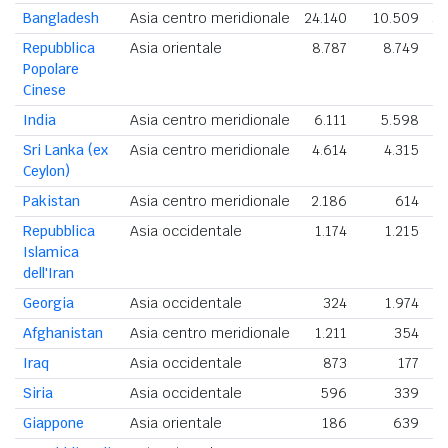
Bangladesh
Asia centro meridionale
24.140
10.509
34
Repubblica
Asia orientale
8.787
8.749
1
Popolare
Cinese
India
Asia centro meridionale
6.111
5.598
1
Sri Lanka (ex
Asia centro meridionale
4.614
4.315
8
Ceylon)
Pakistan
Asia centro meridionale
2.186
614
2
Repubblica
Asia occidentale
1.174
1.215
2
Islamica
dell'Iran
Georgia
Asia occidentale
324
1.974
2
Afghanistan
Asia centro meridionale
1.211
354
1
Iraq
Asia occidentale
873
177
1
Siria
Asia occidentale
596
339
Giappone
Asia orientale
186
639