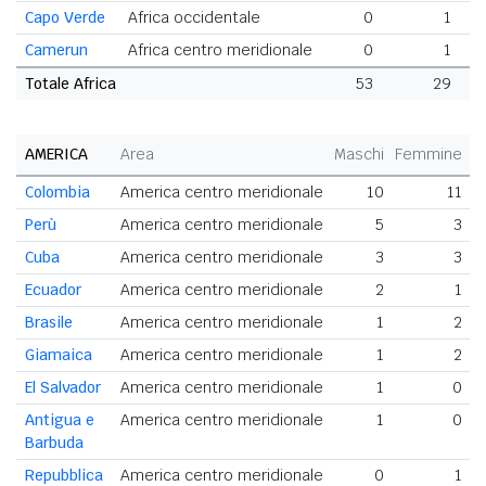
Capo Verde
Africa occidentale
0
1
Camerun
Africa centro meridionale
0
1
Totale Africa
53
29
AMERICA
Area
Maschi
Femmine
T
Colombia
America centro meridionale
10
11
Perù
America centro meridionale
5
3
Cuba
America centro meridionale
3
3
Ecuador
America centro meridionale
2
1
Brasile
America centro meridionale
1
2
Giamaica
America centro meridionale
1
2
El Salvador
America centro meridionale
1
0
Antigua e
America centro meridionale
1
0
Barbuda
Repubblica
America centro meridionale
0
1