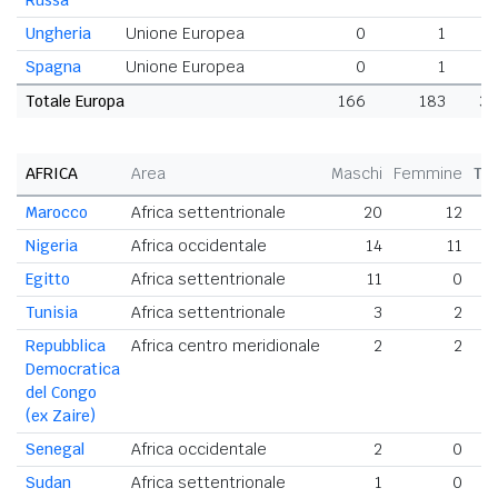
Russa
Ungheria
Unione Europea
0
1
Spagna
Unione Europea
0
1
Totale Europa
166
183
34
AFRICA
Area
Maschi
Femmine
To
Marocco
Africa settentrionale
20
12
Nigeria
Africa occidentale
14
11
Egitto
Africa settentrionale
11
0
Tunisia
Africa settentrionale
3
2
Repubblica
Africa centro meridionale
2
2
Democratica
del Congo
(ex Zaire)
Senegal
Africa occidentale
2
0
Sudan
Africa settentrionale
1
0