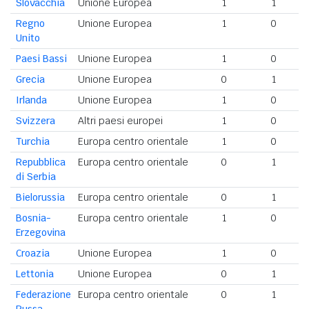
Slovacchia
Unione Europea
1
1
Regno
Unione Europea
1
0
Unito
Paesi Bassi
Unione Europea
1
0
Grecia
Unione Europea
0
1
Irlanda
Unione Europea
1
0
Svizzera
Altri paesi europei
1
0
Turchia
Europa centro orientale
1
0
Repubblica
Europa centro orientale
0
1
di Serbia
Bielorussia
Europa centro orientale
0
1
Bosnia-
Europa centro orientale
1
0
Erzegovina
Croazia
Unione Europea
1
0
Lettonia
Unione Europea
0
1
Federazione
Europa centro orientale
0
1