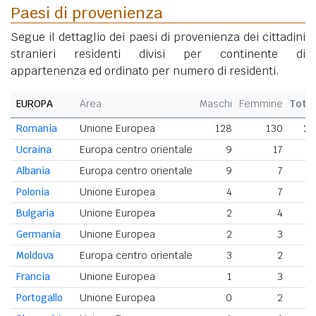
Paesi di provenienza
Segue il dettaglio dei paesi di provenienza dei cittadini
stranieri residenti divisi per continente di
appartenenza ed ordinato per numero di residenti.
EUROPA
Area
Maschi
Femmine
Tota
Romania
Unione Europea
128
130
25
Ucraina
Europa centro orientale
9
17
2
Albania
Europa centro orientale
9
7
Polonia
Unione Europea
4
7
Bulgaria
Unione Europea
2
4
Germania
Unione Europea
2
3
Moldova
Europa centro orientale
3
2
Francia
Unione Europea
1
3
Portogallo
Unione Europea
0
2