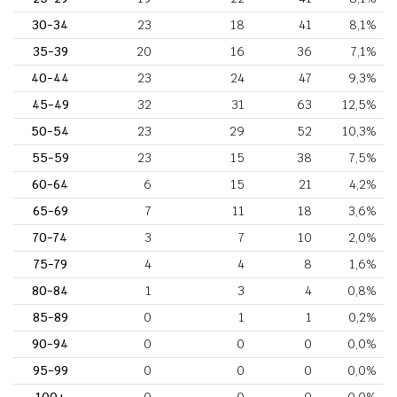
30-34
23
18
41
8,1%
35-39
20
16
36
7,1%
40-44
23
24
47
9,3%
45-49
32
31
63
12,5%
50-54
23
29
52
10,3%
55-59
23
15
38
7,5%
60-64
6
15
21
4,2%
65-69
7
11
18
3,6%
70-74
3
7
10
2,0%
75-79
4
4
8
1,6%
80-84
1
3
4
0,8%
85-89
0
1
1
0,2%
90-94
0
0
0
0,0%
95-99
0
0
0
0,0%
100+
0
0
0
0,0%