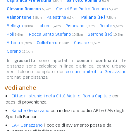
Capranica Prenestina
San Vito Romano
4,5km
6,1km
Olevano Romano
Castel San Pietro Romano
6,5km
6,7km
Valmontone
Palestrina
Paliano (FR)
6,8km
6,9km
7,5km
Bellegra
Labico
Pisoniano
Roiate
8,0km
8,4km
8,9km
9,6km
Poli
Rocca Santo Stefano
Serrone (FR)
9,6km
10,5km
10,5km
Artena
Colleferro
Casape
10,9km
11,3km
11,5km
Gerano
12,1km
In
grassetto
sono riportati i
comuni confinanti
. Le
distanze sono calcolate in linea d'aria dal centro urbano.
Vedi l'elenco completo dei
comuni limitrofi a Genazzano
ordinati per distanza.
Vedi anche
Cittadini stranieri nella Città Metr. di Roma Capitale
con i
paesi di provenienza.
Banche Genazzano
con indirizzo e codici ABI e CAB degli
Sportelli Bancari.
CAP Genazzano
il codice di avviamento postale da