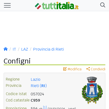
IT
LAZ
Provincia di Rieti
Configni
Modifica
Condividi
Regione
Lazio
Provincia
Rieti (
RI
)
Codice Istat
057024
Cod.catastale
C959
[1]
Popolazione
556
ab.
(01/01/2026 - Istat)