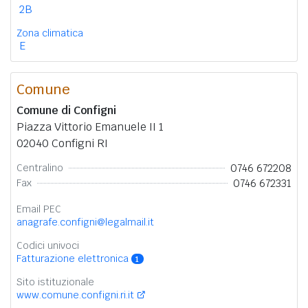
2B
Zona climatica
E
Comune
Comune di Configni
Piazza Vittorio Emanuele II 1
02040 Configni RI
0746 672208
Centralino
0746 672331
Fax
Email PEC
anagrafe.configni@legalmail.it
Codici univoci
Fatturazione elettronica
1
Sito istituzionale
www.comune.configni.ri.it