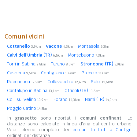
Comuni vicini
Cottanello
Vacone
Montasola
3,9km
4,3km
5,3km
Calvi dell'Umbria (TR)
Montebuono
6,5km
7,3km
Torri in Sabina
Tarano
Stroncone (TR)
7,8km
8,5km
8,9km
Casperia
Contigliano
Greccio
9,6km
10,4km
11,0km
Roccantica
Collevecchio
Selci
12,2km
12,4km
12,6km
Cantalupo in Sabina
Otricoli (TR)
13,1km
13,5km
Colli sul Velino
Forano
Narni (TR)
13,9km
14,3km
14,3km
Poggio Catino
14,8km
In
grassetto
sono riportati i
comuni confinanti
. Le
distanze sono calcolate in linea d'aria dal centro urbano.
Vedi l'elenco completo dei
comuni limitrofi a Configni
ordinati per distanza.