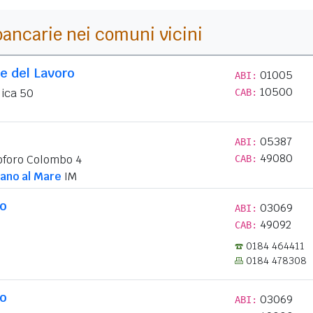
i bancarie nei comuni vicini
e del Lavoro
01005
ABI:
10500
lica 50
CAB:
05387
ABI:
49080
oforo Colombo 4
CAB:
ano al Mare
IM
lo
03069
ABI:
49092
CAB:
0184 464411
0184 478308
lo
03069
ABI: