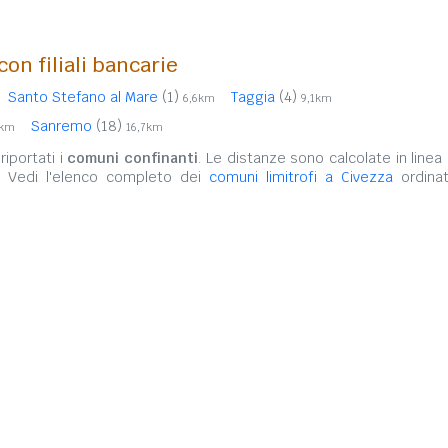
con filiali bancarie
Santo Stefano al Mare
(1)
Taggia
(4)
6,6km
9,1km
Sanremo
(18)
8km
16,7km
iportati i
comuni confinanti
. Le distanze sono calcolate in linea 
. Vedi l'elenco completo dei
comuni limitrofi a Civezza
ordinat