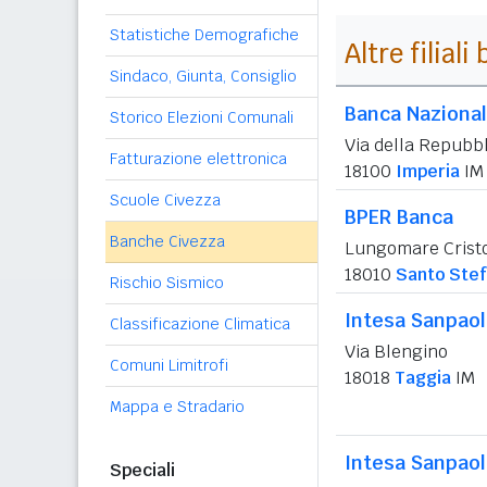
Statistiche Demografiche
Altre filial
Sindaco, Giunta, Consiglio
Banca Nazional
Storico Elezioni Comunali
Via della Repubb
Fatturazione elettronica
18100
Imperia
IM
Scuole Civezza
BPER Banca
Banche Civezza
Lungomare Crist
18010
Santo Stef
Rischio Sismico
Intesa Sanpao
Classificazione Climatica
Via Blengino
Comuni Limitrofi
18018
Taggia
IM
Mappa e Stradario
Intesa Sanpao
Speciali