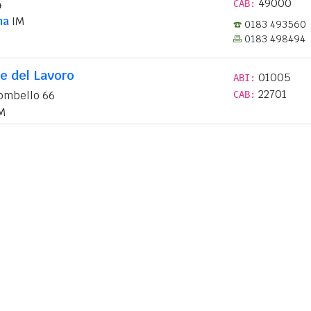
49000
4
CAB:
na
IM
0183 493560
0183 498494
e del Lavoro
01005
ABI:
22701
ombello 66
CAB:
M