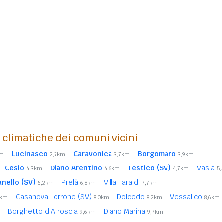
i climatiche dei comuni vicini
Lucinasco
Caravonica
Borgomaro
km
2,7km
3,7km
3,9km
Cesio
Diano Arentino
Testico (SV)
Vasia
4,3km
4,6km
4,7km
5
anello (SV)
Prelà
Villa Faraldi
6,2km
6,8km
7,7km
Casanova Lerrone (SV)
Dolcedo
Vessalico
7km
8,0km
8,2km
8,6km
Borghetto d'Arroscia
Diano Marina
9,6km
9,7km