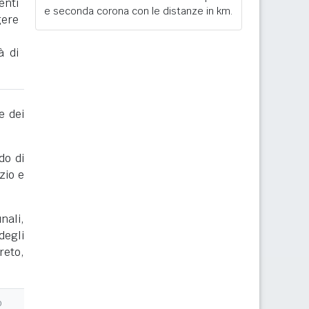
enti
e seconda corona con le distanze in km.
gere
à di
e dei
do di
zio e
nali,
degli
reto,
o