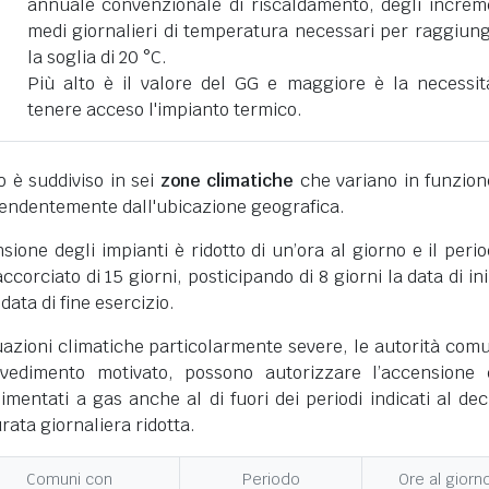
annuale convenzionale di riscaldamento, degli increm
medi giornalieri di temperatura necessari per raggiun
la soglia di 20 °C.
Più alto è il valore del GG e maggiore è la necessit
tenere acceso l'impianto termico.
ano è suddiviso in sei
zone climatiche
che variano in funzion
pendentemente dall'ubicazione geografica.
nsione degli impianti è ridotto di un’ora al giorno e il perio
corciato di 15 giorni, posticipando di 8 giorni la data di ini
 data di fine esercizio.
uazioni climatiche particolarmente severe, le autorità comu
vedimento motivato, possono autorizzare l’accensione 
limentati a gas anche al di fuori dei periodi indicati al dec
ata giornaliera ridotta.
Comuni con
Periodo
Ore al giorn