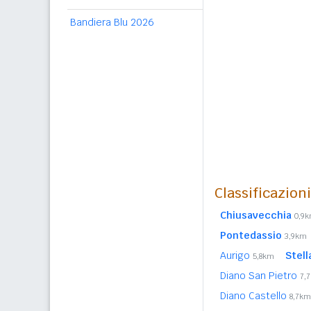
Bandiera Blu 2026
Classificazion
Chiusavecchia
0,9
Pontedassio
3,9km
Aurigo
Stell
5,8km
Diano San Pietro
7,
Diano Castello
8,7km