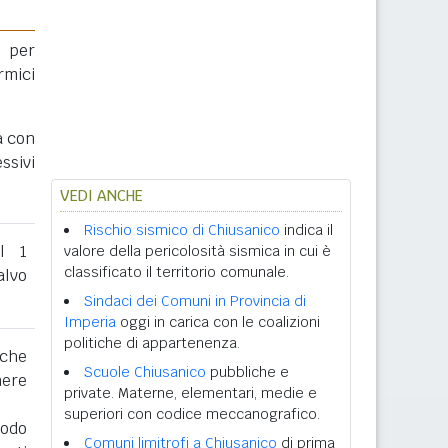
 per
rmici
a con
ssivi
VEDI ANCHE
Rischio sismico di Chiusanico
indica il
al 1
valore della pericolosità sismica in cui è
classificato il territorio comunale.
lvo
Sindaci dei Comuni in Provincia di
Imperia
oggi in carica con le coalizioni
politiche di appartenenza.
 che
Scuole Chiusanico
pubbliche e
nere
private. Materne, elementari, medie e
superiori con codice meccanografico.
iodo
Comuni limitrofi a Chiusanico
di prima