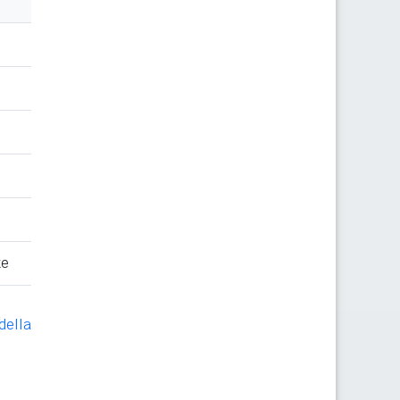
te
della