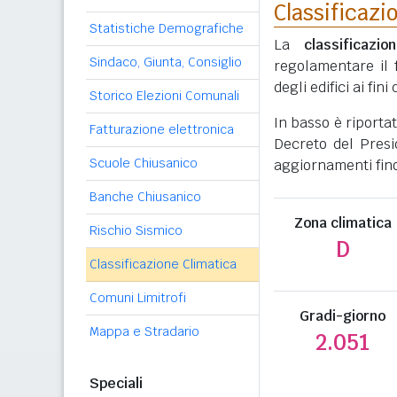
Classificazi
Statistiche Demografiche
La
classificazio
Sindaco, Giunta, Consiglio
regolamentare il 
degli edifici ai fi
Storico Elezioni Comunali
In basso è riporta
Fatturazione elettronica
Decreto del Presi
Scuole Chiusanico
aggiornamenti fino
Banche Chiusanico
Zona climatica
Rischio Sismico
D
Classificazione Climatica
Comuni Limitrofi
Gradi-giorno
Mappa e Stradario
2.051
Speciali