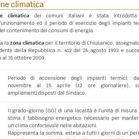
one climatica
ne climatica
dei comuni italiani è stata introdotta
funzionamento ed il periodo di esercizio degli impianti te
ni del contenimento dei consumi di energia.
ta la
zona climatica
per il territorio di Chiusanico, assegnat
dente della Repubblica n. 412 del 26 agosto 1993 e succe
 al 31 ottobre 2009.
Periodo di accensione degli impianti termici: d
novembre al 15 aprile (12 ore giornaliere), sa
ampliamenti disposti dal Sindaco.
Il grado-giorno (GG) di una località è l'unità di misura
stima il fabbisogno energetico necessario per mante
un clima confortevole nelle abitazioni.
Rappresenta la somma, estesa a tutti i giorni di un per