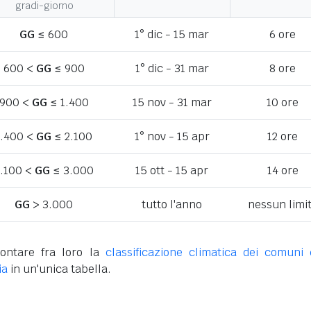
gradi-giorno
GG
≤ 600
1° dic - 15 mar
6 ore
600 <
GG
≤ 900
1° dic - 31 mar
8 ore
900 <
GG
≤ 1.400
15 nov - 31 mar
10 ore
1.400 <
GG
≤ 2.100
1° nov - 15 apr
12 ore
.100 <
GG
≤ 3.000
15 ott - 15 apr
14 ore
GG
> 3.000
tutto l'anno
nessun limi
ontare fra loro la
classificazione climatica dei comuni 
ia
in un'unica tabella.