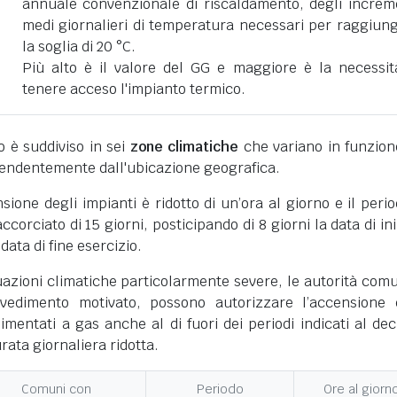
annuale convenzionale di riscaldamento, degli increm
medi giornalieri di temperatura necessari per raggiun
la soglia di 20 °C.
Più alto è il valore del GG e maggiore è la necessit
tenere acceso l'impianto termico.
ano è suddiviso in sei
zone climatiche
che variano in funzion
pendentemente dall'ubicazione geografica.
nsione degli impianti è ridotto di un’ora al giorno e il perio
corciato di 15 giorni, posticipando di 8 giorni la data di ini
 data di fine esercizio.
uazioni climatiche particolarmente severe, le autorità comu
vedimento motivato, possono autorizzare l’accensione 
limentati a gas anche al di fuori dei periodi indicati al dec
ata giornaliera ridotta.
Comuni con
Periodo
Ore al giorn