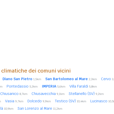
i climatiche dei comuni vicini
Diano San Pietro
San Bartolomeo al Mare
Cervo
1,5km
2,3km
3
Pontedassio
IMPERIA
Villa Faraldi
km
5,3km
5,6km
5,8km
Chiusanico
Chiusavecchia
Stellanello (SV)
8,7km
9,1km
9,2km
Vasia
Dolcedo
Testico (SV)
Lucinasco
m
9,7km
9,9km
10,4km
10,
elà
San Lorenzo al Mare
10,9km
11,2km