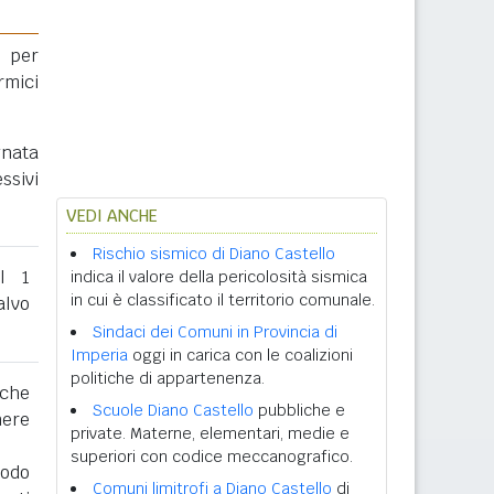
 per
rmici
gnata
ssivi
VEDI ANCHE
Rischio sismico di Diano Castello
al 1
indica il valore della pericolosità sismica
in cui è classificato il territorio comunale.
lvo
Sindaci dei Comuni in Provincia di
Imperia
oggi in carica con le coalizioni
politiche di appartenenza.
 che
Scuole Diano Castello
pubbliche e
nere
private. Materne, elementari, medie e
superiori con codice meccanografico.
iodo
Comuni limitrofi a Diano Castello
di