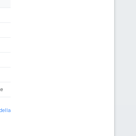
te
della