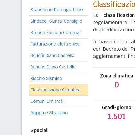
Classificazi
Statistiche Demografiche
La
classificazio
Sindaco, Giunta, Consiglio
regolamentare il 
degli edifici ai fi
Storico Elezioni Comunali
In basso è riporta
Fatturazione elettronica
con Decreto del Pr
Scuole Diano Castello
aggiornamenti fino
Banche Diano Castello
Zona climatica
Rischio Sismico
D
Classificazione Climatica
Comuni Limitrofi
Gradi-giorno
Mappa e Stradario
1.501
Speciali