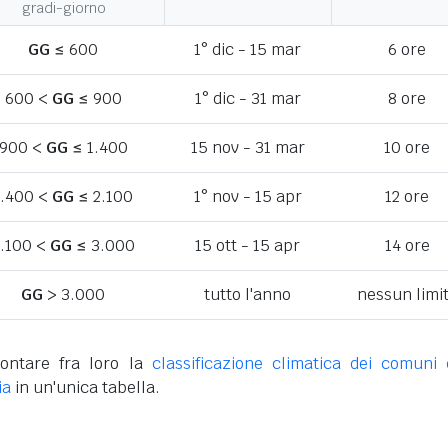
gradi-giorno
GG
≤ 600
1° dic - 15 mar
6 ore
600 <
GG
≤ 900
1° dic - 31 mar
8 ore
900 <
GG
≤ 1.400
15 nov - 31 mar
10 ore
1.400 <
GG
≤ 2.100
1° nov - 15 apr
12 ore
.100 <
GG
≤ 3.000
15 ott - 15 apr
14 ore
GG
> 3.000
tutto l'anno
nessun limi
ontare fra loro la
classificazione climatica dei comuni 
ia
in un'unica tabella.