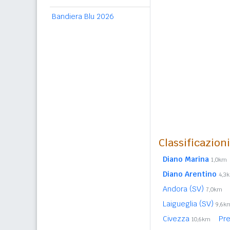
Bandiera Blu 2026
Classificazion
Diano Marina
1,0km
Diano Arentino
4,3
Andora (SV)
7,0km
Laigueglia (SV)
9,6k
Civezza
Pr
10,6km