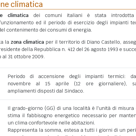
one climatica
ne climatica
dei comuni italiani è stata introdotta
funzionamento ed il periodo di esercizio degli impianti te
ni del contenimento dei consumi di energia.
ta la
zona climatica
per il territorio di Diano Castello, asse
esidente della Repubblica n. 412 del 26 agosto 1993 e succe
 al 31 ottobre 2009.
Periodo di accensione degli impianti termici: d
novembre al 15 aprile (12 ore giornaliere), sa
ampliamenti disposti dal Sindaco.
Il grado-giorno (GG) di una località è l'unità di misura
stima il fabbisogno energetico necessario per mante
un clima confortevole nelle abitazioni.
Rappresenta la somma, estesa a tutti i giorni di un per