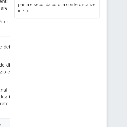
enti
prima e seconda corona con le distanze
gere
in km.
à di
e dei
do di
zio e
nali,
degli
reto,
o