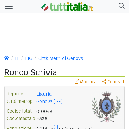
IT
LIG
Città Metr. di Genova
Ronco Scrivia
Modifica
Condividi
Regione
Liguria
Città metrop.
Genova (
GE
)
Codice Istat
010049
Cod.catastale
H536
[1]
Popolazione
4.213
ab.
(01/01/2026 - Istat)