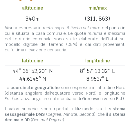
altitudine
min/max
340
(311, 863)
m
Misura espressa in
metri sopra il livello del mare
del punto in
cui è situata la Casa Comunale. Le quote
minima
e
massima
del territorio comunale sono state elaborate dall'Istat sul
modello digitale del terreno (DEM) e dai dati provenienti
dall'ultima rilevazione censuaria.
latitudine
longitudine
44° 36' 52,20'' N
8° 57' 13,32'' E
44,6145° N
8,9537° E
Le
coordinate geografiche
sono espresse in latitudine Nord
(distanza angolare dall'equatore verso Nord) e longitudine
Est (distanza angolare dal meridiano di Greenwich verso Est).
I valori numerici sono riportati utilizzando sia il
sistema
sessagesimale DMS
(
Degree, Minute, Second
), che il
sistema
decimale DD
(
Decimal Degree
).