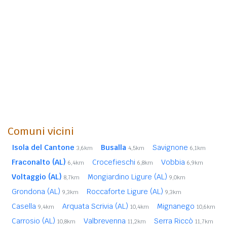
Comuni vicini
Isola del Cantone
Busalla
Savignone
3,6km
4,5km
6,1km
Fraconalto (AL)
Crocefieschi
Vobbia
6,4km
6,8km
6,9km
Voltaggio (AL)
Mongiardino Ligure (AL)
8,7km
9,0km
Grondona (AL)
Roccaforte Ligure (AL)
9,3km
9,3km
Casella
Arquata Scrivia (AL)
Mignanego
9,4km
10,4km
10,6km
Carrosio (AL)
Valbrevenna
Serra Riccò
10,8km
11,2km
11,7km