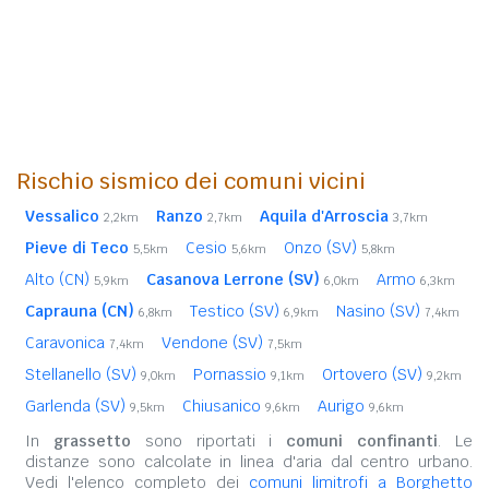
Rischio sismico dei comuni vicini
Vessalico
Ranzo
Aquila d'Arroscia
2,2km
2,7km
3,7km
Pieve di Teco
Cesio
Onzo (SV)
5,5km
5,6km
5,8km
Alto (CN)
Casanova Lerrone (SV)
Armo
5,9km
6,0km
6,3km
Caprauna (CN)
Testico (SV)
Nasino (SV)
6,8km
6,9km
7,4km
Caravonica
Vendone (SV)
7,4km
7,5km
Stellanello (SV)
Pornassio
Ortovero (SV)
9,0km
9,1km
9,2km
Garlenda (SV)
Chiusanico
Aurigo
9,5km
9,6km
9,6km
In
grassetto
sono riportati i
comuni confinanti
. Le
distanze sono calcolate in linea d'aria dal centro urbano.
Vedi l'elenco completo dei
comuni limitrofi a Borghetto