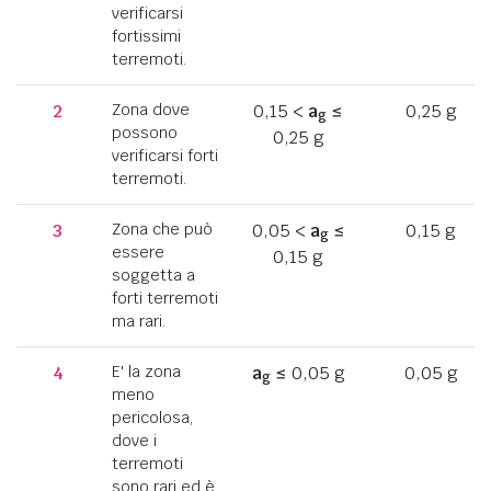
verificarsi
fortissimi
terremoti.
2
Zona dove
0,15 <
a
≤
0,25 g
g
possono
0,25 g
verificarsi forti
terremoti.
3
Zona che può
0,05 <
a
≤
0,15 g
g
essere
0,15 g
soggetta a
forti terremoti
ma rari.
4
E' la zona
a
≤ 0,05 g
0,05 g
g
meno
pericolosa,
dove i
terremoti
sono rari ed è