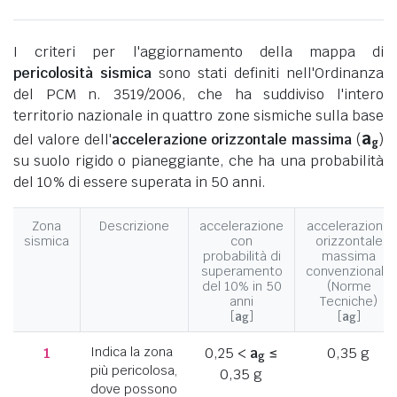
I criteri per l'aggiornamento della mappa di
pericolosità sismica
sono stati definiti nell'Ordinanza
del PCM n. 3519/2006, che ha suddiviso l'intero
territorio nazionale in quattro zone sismiche sulla base
a
del valore dell'
accelerazione orizzontale massima
(
)
g
su suolo rigido o pianeggiante, che ha una probabilità
del 10% di essere superata in 50 anni.
Zona
Descrizione
accelerazione
accelerazione
sismica
con
orizzontale
probabilità di
massima
superamento
convenzionale
del 10% in 50
(Norme
anni
Tecniche)
[
a
]
[
a
]
g
g
1
Indica la zona
0,25 <
a
≤
0,35 g
g
più pericolosa,
0,35 g
dove possono