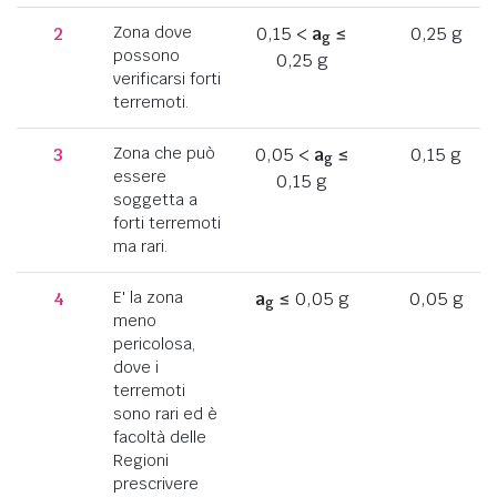
2
Zona dove
0,15 <
a
≤
0,25 g
g
possono
0,25 g
verificarsi forti
terremoti.
3
Zona che può
0,05 <
a
≤
0,15 g
g
essere
0,15 g
soggetta a
forti terremoti
ma rari.
4
E' la zona
a
≤ 0,05 g
0,05 g
g
meno
pericolosa,
dove i
terremoti
sono rari ed è
facoltà delle
Regioni
prescrivere