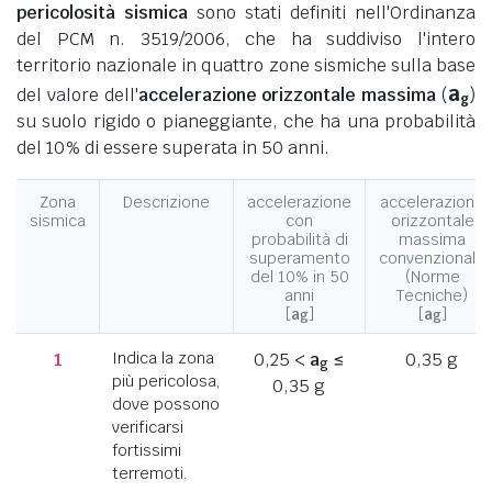
pericolosità sismica
sono stati definiti nell'Ordinanza
del PCM n. 3519/2006, che ha suddiviso l'intero
territorio nazionale in quattro zone sismiche sulla base
a
del valore dell'
accelerazione orizzontale massima
(
)
g
su suolo rigido o pianeggiante, che ha una probabilità
del 10% di essere superata in 50 anni.
Zona
Descrizione
accelerazione
accelerazione
sismica
con
orizzontale
probabilità di
massima
superamento
convenzionale
del 10% in 50
(Norme
anni
Tecniche)
[
a
]
[
a
]
g
g
1
Indica la zona
0,25 <
a
≤
0,35 g
g
più pericolosa,
0,35 g
dove possono
verificarsi
fortissimi
terremoti.