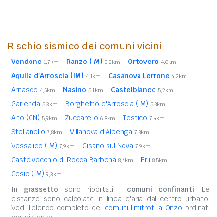
Rischio sismico dei comuni vicini
Vendone
Ranzo (IM)
Ortovero
1,7km
3,2km
4,0km
Aquila d'Arroscia (IM)
Casanova Lerrone
4,1km
4,2km
Arnasco
Nasino
Castelbianco
4,5km
5,1km
5,2km
Garlenda
Borghetto d'Arroscia (IM)
5,3km
5,8km
Alto (CN)
Zuccarello
Testico
5,9km
6,8km
7,4km
Stellanello
Villanova d'Albenga
7,8km
7,8km
Vessalico (IM)
Cisano sul Neva
7,9km
7,9km
Castelvecchio di Rocca Barbena
Erli
8,4km
8,5km
Cesio (IM)
9,3km
In
grassetto
sono riportati i
comuni confinanti
. Le
distanze sono calcolate in linea d'aria dal centro urbano.
Vedi l'elenco completo dei
comuni limitrofi a Onzo
ordinati
per distanza.