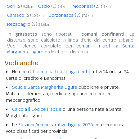
Sori
(2)
Uscio
(1)
Moconesi
(2)
9,2km
9,6km
9,6km
Carasco
(2)
Borzonasca
(2)
10,9km
17,1km
Rezzoaglio
(2)
25,6km
In
grassetto
sono riportati i
comuni confinanti
. Le
distanze sono calcolate in linea d'aria dal centro urbano.
Vedi l'elenco completo dei
comuni limitrofi a Santa
Margherita Ligure
ordinati per distanza.
Vedi anche
Numeri di
blocco carte di pagamento
attivi 24 ore su 24.
Carte di credito e Bancomat.
Scuole Santa Margherita Ligure
pubbliche e private.
Materne, elementari, medie e superiori con codice
meccanografico.
Calcola il Codice Fiscale
di una persona nata a Santa
Margherita Ligure.
Le
Elezioni Amministrative Liguria 2026
con i comuni al
voto classificati per provincia.