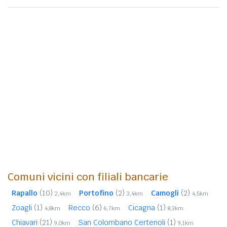
Comuni vicini con filiali bancarie
Rapallo
(10)
Portofino
(2)
Camogli
(2)
2,4km
3,4km
4,5km
Zoagli
(1)
Recco
(6)
Cicagna
(1)
4,8km
6,7km
8,3km
Chiavari
(21)
San Colombano Certenoli
(1)
9,0km
9,1km