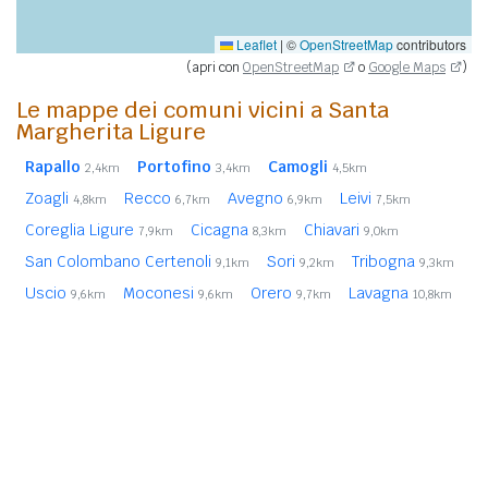
Leaflet
|
©
OpenStreetMap
contributors
(apri con
OpenStreetMap
o
Google Maps
)
Le mappe dei comuni vicini a Santa
Margherita Ligure
Rapallo
Portofino
Camogli
2,4km
3,4km
4,5km
Zoagli
Recco
Avegno
Leivi
4,8km
6,7km
6,9km
7,5km
Coreglia Ligure
Cicagna
Chiavari
7,9km
8,3km
9,0km
San Colombano Certenoli
Sori
Tribogna
9,1km
9,2km
9,3km
Uscio
Moconesi
Orero
Lavagna
9,6km
9,6km
9,7km
10,8km
Carasco
Pieve Ligure
Cogorno
10,9km
11,0km
11,3km
In
grassetto
sono riportati i
comuni confinanti
. Le
distanze sono calcolate in linea d'aria dal centro urbano.
Vedi l'elenco completo dei
comuni limitrofi a Santa
Margherita Ligure
ordinati per distanza.