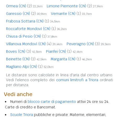
Ormea (CN)
(2)
Limone Piemonte (CN)
(2)
22,1km
27,9km
Garessio (CN)
(2)
Vernante (CN)
(1)
30,9km
33,7km
Frabosa Sottana (CN)
(1)
34,5km
Roccaforte Mondovì (CN)
(1)
36,2km
Chiusa di Pesio (CN)
(1)
37,8km
Villanova Mondovì (CN)
(4)
Peveragno (CN)
(3)
39,4km
39,5km
Boves (CN)
(3)
Pianfei (CN)
(1)
41,5km
42,4km
Beinette (CN)
(2)
Margarita (CN)
(1)
42,5km
46,2km
Magliano Alpi (CN)
(1)
52,0km
Le distanze sono calcolate in linea d'aria dal centro urbano.
Vedi l'elenco completo dei
comuni limitrofi a Triora
ordinati
per distanza.
Vedi anche
Numeri di
blocco carte di pagamento
attivi 24 ore su 24.
Carte di credito e Bancomat.
Scuole Triora
pubbliche e private. Materne, elementari,