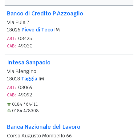
Banco di Credito P.Azzoaglio
Via Eula 7
18026
Pieve di Teco
IM
03425
ABI:
49030
CAB:
Intesa Sanpaolo
Via Blengino
18018
Taggia
IM
03069
ABI:
49092
CAB:
0184 464411
0184 478308
Banca Nazionale del Lavoro
Corso Augusto Mombello 66