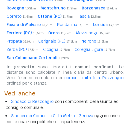
Rovegno
Montebruno
Borzonasca
10,3km
11,2km
11,6km
Gorreto
Ottone (PC)
Fascia
11,6km
11,7km
12,8km
Favale di Malvaro
Rondanina
Lorsica
13,2km
14,1km
14,6km
Ferriere (PC)
Orero
Mezzanego
15,6km
15,9km
16,0km
Propata
Cerignale (PC)
Neirone
16,6km
17,1km
17,5km
Zerba (PC)
Cicagna
Coreglia Ligure
17,5km
17,7km
17,7km
San Colombano Certenoli
18,2km
In
grassetto
sono riportati i
comuni confinanti
. Le
distanze sono calcolate in linea d'aria dal centro urbano.
Vedi l'elenco completo dei
comuni limitrofi a Rezzoaglio
ordinati per distanza.
Vedi anche
Sindaco di Rezzoaglio
con i componenti della Giunta ed il
Consiglio comunale.
Sindaci dei Comuni in Città Metr. di Genova
oggi in carica
con le coalizioni politiche di appartenenza.