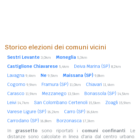
Storico elezioni dei comuni vicini
Sestri Levante
Moneglia
3,0km
5,3km
Castiglione Chiavarese
Deiva Marina (SP)
5,4km
8,2km
Lavagna
Ne
Maissana (SP)
9,4km
9,5km
9,8km
Cogorno
Framura (SP)
Chiavari
9,9km
11,0km
11,4km
Carasco
Mezzanego
Bonassola (SP)
11,9km
13,5km
14,5km
Leivi
San Colombano Certenoli
Zoagli
14,7km
15,5km
15,9km
Varese Ligure (SP)
Carro (SP)
16,2km
16,6km
Carrodano (SP)
Borzonasca
16,8km
17,3km
In
grassetto
sono riportati i
comuni confinanti
. Le
distanze sono calcolate in linea d'aria dal centro urbano.