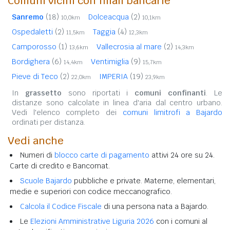
Comuni vicini con filiali bancarie
Sanremo
(18)
Dolceacqua
(2)
10,0km
10,1km
Ospedaletti
(2)
Taggia
(4)
11,5km
12,3km
Camporosso
(1)
Vallecrosia al mare
(2)
13,6km
14,3km
Bordighera
(6)
Ventimiglia
(9)
14,4km
15,7km
Pieve di Teco
(2)
IMPERIA
(19)
22,0km
23,9km
In
grassetto
sono riportati i
comuni confinanti
. Le
distanze sono calcolate in linea d'aria dal centro urbano.
Vedi l'elenco completo dei
comuni limitrofi a Bajardo
ordinati per distanza.
Vedi anche
Numeri di
blocco carte di pagamento
attivi 24 ore su 24.
Carte di credito e Bancomat.
Scuole Bajardo
pubbliche e private. Materne, elementari,
medie e superiori con codice meccanografico.
Calcola il Codice Fiscale
di una persona nata a Bajardo.
Le
Elezioni Amministrative Liguria 2026
con i comuni al