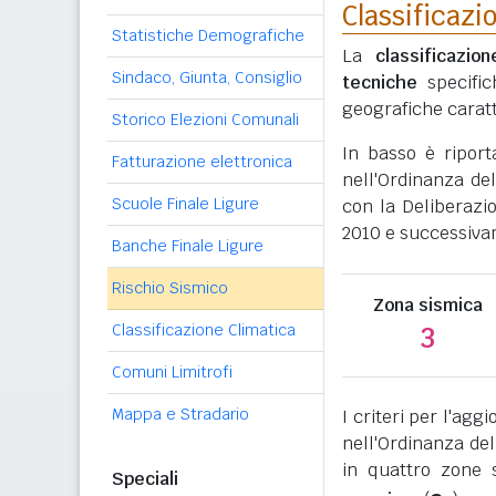
Classificazi
Statistiche Demografiche
La
classificazio
Sindaco, Giunta, Consiglio
tecniche
specific
geografiche caratt
Storico Elezioni Comunali
In basso è ripor
Fatturazione elettronica
nell'Ordinanza del
Scuole Finale Ligure
con la Deliberazi
2010 e successivam
Banche Finale Ligure
Rischio Sismico
Zona sismica
Classificazione Climatica
3
Comuni Limitrofi
Mappa e Stradario
I criteri per l'ag
nell'Ordinanza del
in quattro zone s
Speciali