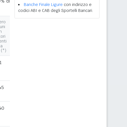
0% di
Banche Finale Ligure
con indirizzo e
codici ABI e CAB degli Sportelli Bancari.
ero
uni
n
tori
enti
la
 (*)
1
45
40