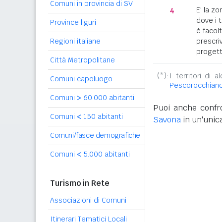
Comuni in provincia di SV
4
E' la z
dove i 
Province liguri
è facol
Regioni italiane
prescriv
progett
Città Metropolitane
(*):
I territori di 
Comuni capoluogo
Pescorocchian
Comuni
>
60.000 abitanti
Puoi anche confro
Comuni
<
150 abitanti
Savona
in un'unica
Comuni/fasce demografiche
Comuni
<
5.000 abitanti
Turismo in Rete
Associazioni di Comuni
Itinerari Tematici Locali