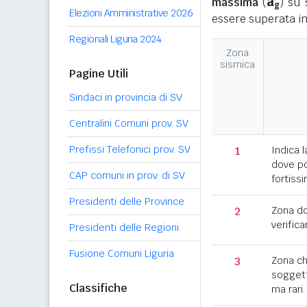
a
massima
(
) su 
g
Elezioni Amministrative 2026
essere superata in
Regionali Liguria 2024
Zona
sismica
Pagine Utili
Sindaci in provincia di SV
Centralini Comuni prov. SV
Prefissi Telefonici prov. SV
1
Indica l
dove po
CAP comuni in prov. di SV
fortissi
Presidenti delle Province
2
Zona d
verifica
Presidenti delle Regioni
Fusione Comuni Liguria
3
Zona c
soggett
Classifiche
ma rari.