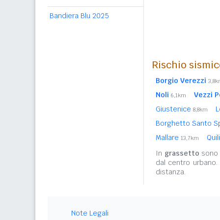
Bandiera Blu 2025
Rischio sismic
Borgio Verezzi
3,8
Noli
Vezzi P
6,1km
Giustenice
L
8,8km
Borghetto Santo Sp
Mallare
Qui
13,7km
In
grassetto
sono r
dal centro urbano.
distanza.
Note Legali