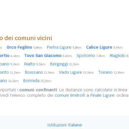
o dei comuni vicini
Orco Feglino
Pietra Ligure
Calice Ligure
km
5,8km
5,8km
5,9km
ortio
Tovo San Giacomo
Spotorno
Magliolo
6,4km
6,6km
7,8km
8
oano
Rialto
Bergeggi
9,3km
9,5km
11,1km
irito
Boissano
Vado Ligure
Toirano
11,2km
11,3km
12,5km
12,9km
liano
Bormida
14,1km
15,2km
iportati i
comuni confinanti
. Le distanze sono calcolate in linea 
 Vedi l'elenco completo dei
comuni limitrofi a Finale Ligure
ordinat
Istituzioni Italiane