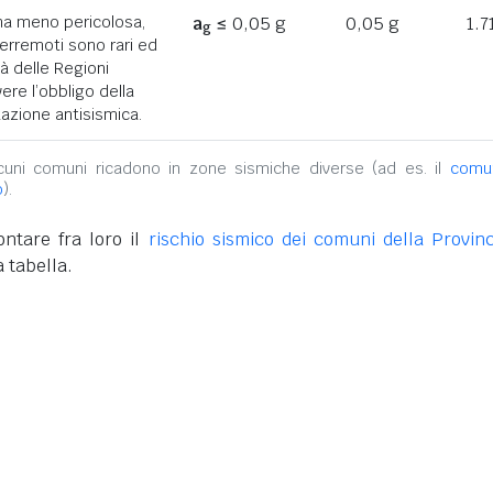
ona meno pericolosa,
a
≤ 0,05 g
0,05 g
1.7
g
terremoti sono rari ed
tà delle Regioni
ere l’obbligo della
azione antisismica.
alcuni comuni ricadono in zone sismiche diverse (ad es. il
comu
o
).
ntare fra loro il
rischio sismico dei comuni della Provinc
 tabella.