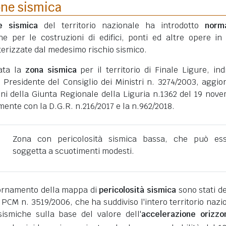
one sismica
ne sismica
del territorio nazionale ha introdotto
norm
he per le costruzioni di edifici, ponti ed altre opere in
erizzate dal medesimo rischio sismico.
tata la
zona sismica
per il territorio di Finale Ligure, ind
 Presidente del Consiglio dei Ministri n. 3274/2003, aggio
oni della Giunta Regionale della Liguria n.1362 del 19 nov
ente con la D.G.R. n.216/2017 e la n.962/2018.
Zona con pericolosità sismica bassa, che può es
soggetta a scuotimenti modesti.
giornamento della mappa di
pericolosità sismica
sono stati def
 PCM n. 3519/2006, che ha suddiviso l'intero territorio nazi
ismiche sulla base del valore dell'
accelerazione orizzo