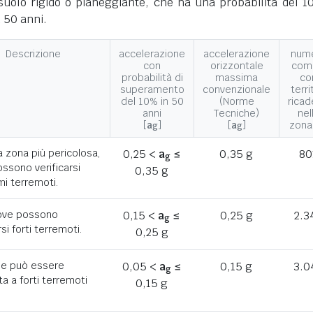
suolo rigido o pianeggiante, che ha una probabilità del 1
 50 anni.
Descrizione
accelerazione
accelerazione
num
con
orizzontale
com
probabilità di
massima
co
superamento
convenzionale
terri
del 10% in 50
(Norme
ricad
anni
Tecniche)
nel
[
a
]
[
a
]
zona
g
g
a zona più pericolosa,
0,25 <
a
≤
0,35 g
80
g
ssono verificarsi
0,35 g
mi terremoti.
ove possono
0,15 <
a
≤
0,25 g
2.3
g
rsi forti terremoti.
0,25 g
he può essere
0,05 <
a
≤
0,15 g
3.0
g
a a forti terremoti
0,15 g