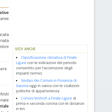
ative
 aree
icata
rnata
embre
VEDI ANCHE
Classificazione climatica di Finale
Ligure
con le indicazioni del periodo
consentito per l'accensione degli
sere
impianti termici.
Sindaci dei Comuni in Provincia di
Savona
oggi in carica con le coalizioni
politiche di appartenenza.
initi
Comuni limitrofi a Finale Ligure
di
onale
prima e seconda corona con le distanze
ntale
in km.