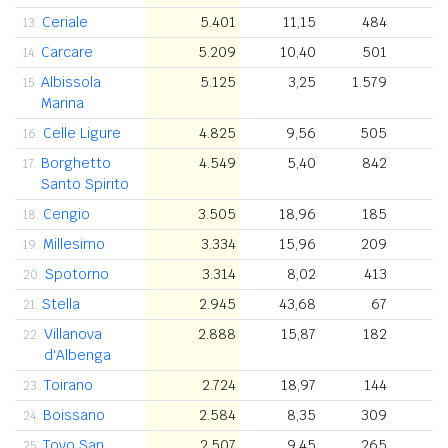
Ceriale
5.401
11,15
484
13.
Carcare
5.209
10,40
501
3
14.
Albissola
5.125
3,25
1.579
15.
Marina
Celle Ligure
4.825
9,56
505
16.
Borghetto
4.549
5,40
842
17.
Santo Spirito
Cengio
3.505
18,96
185
4
18.
Millesimo
3.334
15,96
209
4
19.
Spotorno
3.314
8,02
413
20.
Stella
2.945
43,68
67
2
21.
Villanova
2.888
15,87
182
22.
d'Albenga
Toirano
2.724
18,97
144
23.
Boissano
2.584
8,35
309
1
24.
Tovo San
2.507
9,45
265
25.