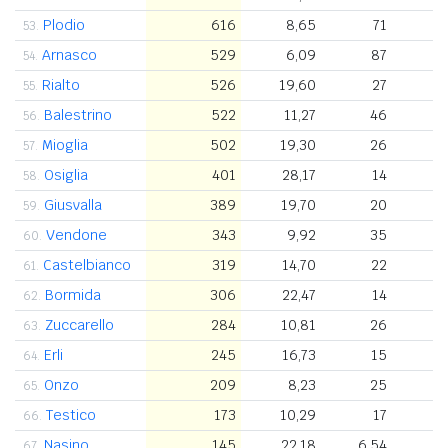
Plodio
616
8,65
71
5
53.
Arnasco
529
6,09
87
2
54.
Rialto
526
19,60
27
2
55.
Balestrino
522
11,27
46
3
56.
Mioglia
502
19,30
26
3
57.
Osiglia
401
28,17
14
6
58.
Giusvalla
389
19,70
20
4
59.
Vendone
343
9,92
35
3
60.
Castelbianco
319
14,70
22
3
61.
Bormida
306
22,47
14
5
62.
Zuccarello
284
10,81
26
1
63.
Erli
245
16,73
15
3
64.
Onzo
209
8,23
25
4
65.
Testico
173
10,29
17
4
66.
Nasino
145
22,18
6,54
3
67.