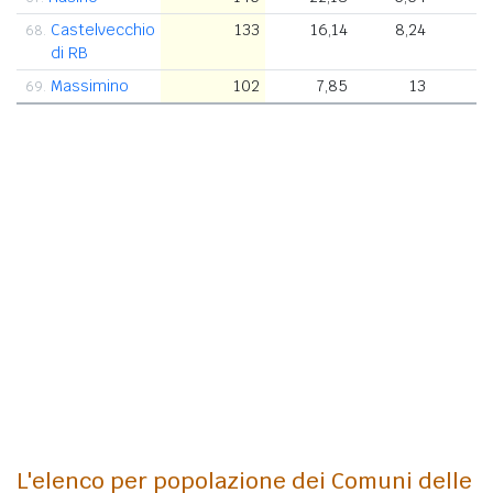
Castelvecchio
133
16,14
8,24
3
68.
di RB
Massimino
102
7,85
13
5
69.
L'elenco per popolazione dei Comuni delle