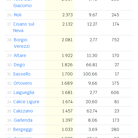
Giacomo
Noli
2.373
9,67
245
26.
Cisano sul
2.132
12,27
174
27.
Neva
Borgio
2.081
2,77
752
28.
Verezzi
Altare
1.922
11,30
170
4
29.
Dego
1.826
66,81
27
3
30.
Sassello
1.700
100,66
17
3
31.
Ortovero
1.689
9,66
175
32.
Laigueglia
1.681
2,77
606
33.
Calice Ligure
1.674
20,60
81
34.
Calizzano
1.457
62,74
23
6
35.
Garlenda
1.397
8,06
173
36.
Bergeggi
1.033
3,69
280
37.