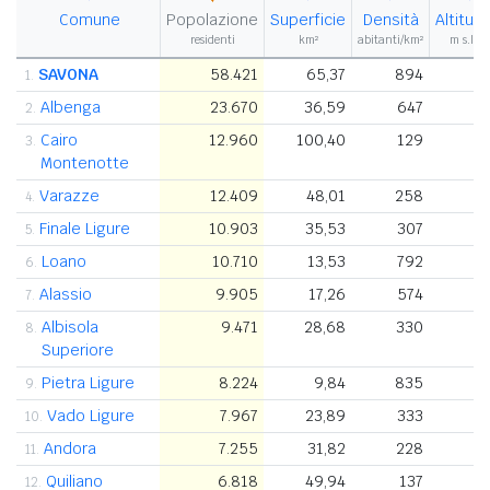
Comune
Popolazione
Superficie
Densità
Altitud
residenti
km²
abitanti/km²
m s.l.m
SAVONA
58.421
65,37
894
1.
Albenga
23.670
36,59
647
2.
Cairo
12.960
100,40
129
3
3.
Montenotte
Varazze
12.409
48,01
258
4.
Finale Ligure
10.903
35,53
307
5.
Loano
10.710
13,53
792
6.
Alassio
9.905
17,26
574
7.
Albisola
9.471
28,68
330
8.
Superiore
Pietra Ligure
8.224
9,84
835
9.
Vado Ligure
7.967
23,89
333
10.
Andora
7.255
31,82
228
11.
Quiliano
6.818
49,94
137
12.