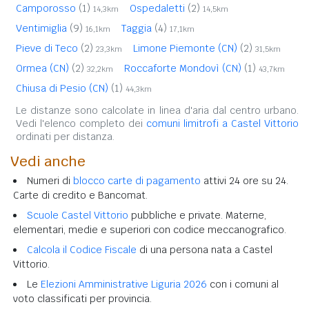
Camporosso
(1)
Ospedaletti
(2)
14,3km
14,5km
Ventimiglia
(9)
Taggia
(4)
16,1km
17,1km
Pieve di Teco
(2)
Limone Piemonte (CN)
(2)
23,3km
31,5km
Ormea (CN)
(2)
Roccaforte Mondovì (CN)
(1)
32,2km
43,7km
Chiusa di Pesio (CN)
(1)
44,3km
Le distanze sono calcolate in linea d'aria dal centro urbano.
Vedi l'elenco completo dei
comuni limitrofi a Castel Vittorio
ordinati per distanza.
Vedi anche
Numeri di
blocco carte di pagamento
attivi 24 ore su 24.
Carte di credito e Bancomat.
Scuole Castel Vittorio
pubbliche e private. Materne,
elementari, medie e superiori con codice meccanografico.
Calcola il Codice Fiscale
di una persona nata a Castel
Vittorio.
Le
Elezioni Amministrative Liguria 2026
con i comuni al
voto classificati per provincia.