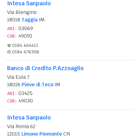
Intesa Sanpaolo
Via Blengino
18018
Taggia
IM
03069
ABI:
49092
CAB:
0184 464411
0184 478308
Banco di Credito P.Azzoaglio
Via Eula 7
18026
Pieve di Teco
IM
03425
ABI:
49030
CAB:
Intesa Sanpaolo
Via Roma 62
12015
Limone Piemonte
CN