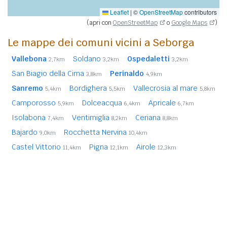
Leaflet
|
©
OpenStreetMap
contributors
(apri con
OpenStreetMap
o
Google Maps
)
Le mappe dei comuni vicini a Seborga
Vallebona
Soldano
Ospedaletti
2,7km
3,2km
3,2km
San Biagio della Cima
Perinaldo
3,8km
4,9km
Sanremo
Bordighera
Vallecrosia al mare
5,4km
5,5km
5,8km
Camporosso
Dolceacqua
Apricale
5,9km
6,4km
6,7km
Isolabona
Ventimiglia
Ceriana
7,4km
8,2km
8,8km
Bajardo
Rocchetta Nervina
9,0km
10,4km
Castel Vittorio
Pigna
Airole
11,4km
12,1km
12,3km
Taggia
12,7km
In
grassetto
sono riportati i
comuni confinanti
. Le
distanze sono calcolate in linea d'aria dal centro urbano.
Vedi l'elenco completo dei
comuni limitrofi a Seborga
ordinati per distanza.