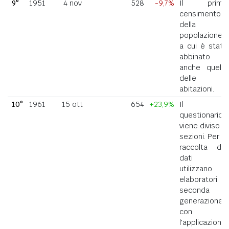
9°
1951
4 nov
528
-9,7%
Il primo
censimento
della
popolazione
a cui è stato
abbinato
anche quello
delle
abitazioni.
10°
1961
15 ott
654
+23,9%
Il
questionario
viene diviso in
sezioni. Per la
raccolta dei
dati si
utilizzano
elaboratori di
seconda
generazione
con
l'applicazione