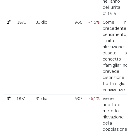
nell'anno
dell'unità
d'Italia.
2°
1871
31 dic
966
-4,6%
Come nel
precedente
censimento,
l'unità di
rilevazione
basata sul
concetto di
"famiglia" non
prevede la
distinzione
tra famiglie e
convivenze.
3°
1881
31 dic
907
-6,1%
Viene
adottato il
metodo di
rilevazione
della
popolazione