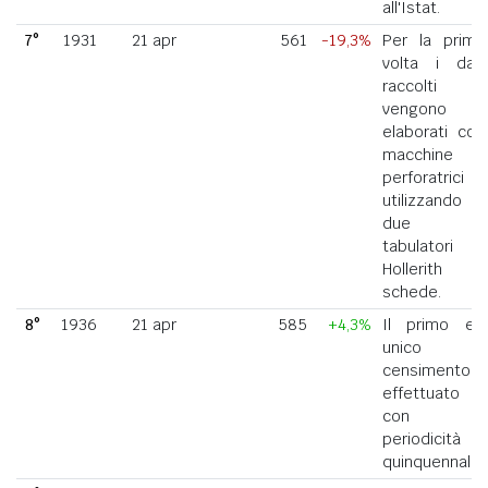
all'Istat.
7°
1931
21 apr
561
-19,3%
Per la prima
volta i dati
raccolti
vengono
elaborati con
macchine
perforatrici
utilizzando
due
tabulatori
Hollerith a
schede.
8°
1936
21 apr
585
+4,3%
Il primo ed
unico
censimento
effettuato
con
periodicità
quinquennale.