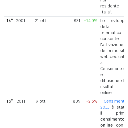
residente in
Italia".
14°
2001
21 ott
831
+14,0%
Lo sviluppo
della
telematica
consente
l'attivazione
del primo sito
web dedicato
al
Censimento
e la
diffusione dei
risultati
online.
15°
2011
9 ott
809
-2,6%
Il
Censimento
2011
è stato
il primo
censimento
online
con i