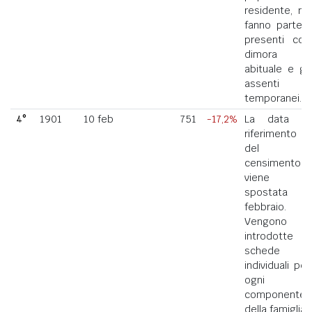
residente, ne
fanno parte i
presenti con
dimora
abituale e gli
assenti
temporanei.
4°
1901
10 feb
751
-17,2%
La data di
riferimento
del
censimento
viene
spostata a
febbraio.
Vengono
introdotte
schede
individuali per
ogni
componente
della famiglia.