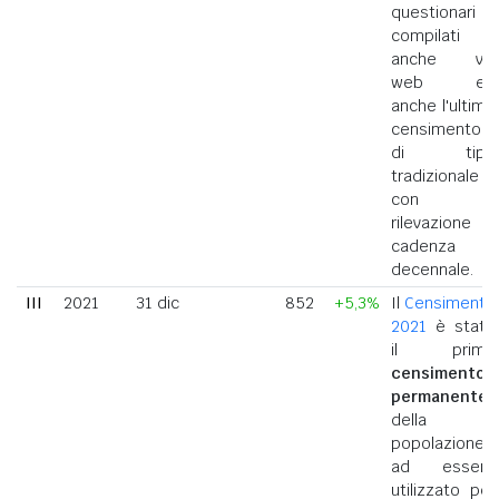
questionari
compilati
anche via
web ed
anche l'ultimo
censimento
di tipo
tradizionale
con
rilevazione a
cadenza
decennale.
III
2021
31 dic
852
+5,3%
Il
Censimento
2021
è stato
il primo
censimento
permanente
della
popolazione
ad essere
utilizzato per