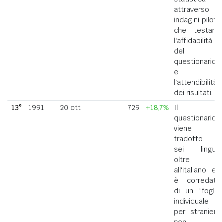
attraverso
indagini pilota
che testano
l'affidabilità
del
questionario
e
l'attendibilità
dei risultati.
13°
1991
20 ott
729
+18,7%
Il
questionario
viene
tradotto in
sei lingue
oltre
all'italiano ed
è corredato
di un "foglio
individuale
per straniero
non