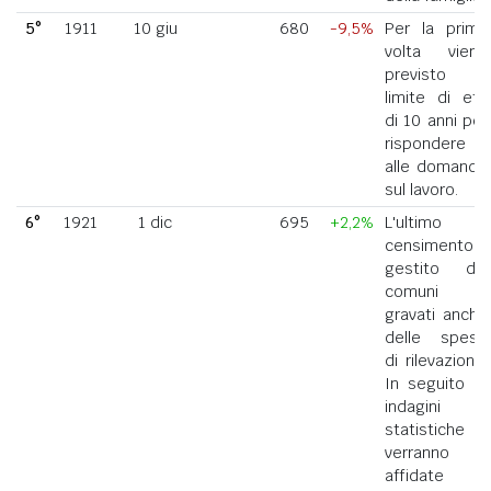
5°
1911
10 giu
680
-9,5%
Per la prima
volta viene
previsto il
limite di età
di 10 anni per
rispondere
alle domande
sul lavoro.
6°
1921
1 dic
695
+2,2%
L'ultimo
censimento
gestito dai
comuni
gravati anche
delle spese
di rilevazione.
In seguito le
indagini
statistiche
verranno
affidate