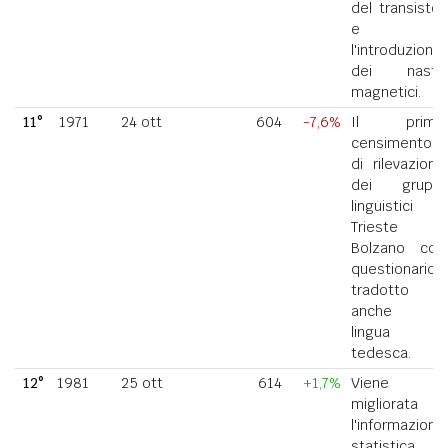
del transistor
e
l'introduzione
dei nastri
magnetici.
11°
1971
24 ott
604
-7,6%
Il primo
censimento
di rilevazione
dei gruppi
linguistici di
Trieste e
Bolzano con
questionario
tradotto
anche in
lingua
tedesca.
12°
1981
25 ott
614
+1,7%
Viene
migliorata
l'informazione
statistica