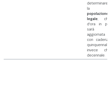
determinare
la
popolazione
legale
, che
d'ora in poi
sarà
aggiornata
con cadenza
quinquennale
invece che
decennale.