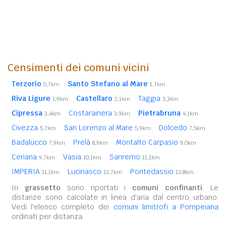
Censimenti dei comuni vicini
Terzorio
Santo Stefano al Mare
0,7km
1,7km
Riva Ligure
Castellaro
Taggia
1,9km
2,1km
3,3km
Cipressa
Costarainera
Pietrabruna
3,4km
3,9km
4,1km
Civezza
San Lorenzo al Mare
Dolcedo
5,7km
5,9km
7,5km
Badalucco
Prelà
Montalto Carpasio
7,9km
8,9km
9,0km
Ceriana
Vasia
Sanremo
9,7km
10,1km
11,1km
IMPERIA
Lucinasco
Pontedassio
11,1km
13,7km
13,8km
In
grassetto
sono riportati i
comuni confinanti
. Le
distanze sono calcolate in linea d'aria dal centro urbano.
Vedi l'elenco completo dei
comuni limitrofi a Pompeiana
ordinati per distanza.