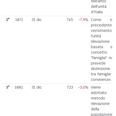
nell'anno
dell'unità
d'Italia.
2°
1871
31 dic
745
-7,9%
Come nel
precedente
censimento,
l'unità di
rilevazione
basata sul
concetto di
"famiglia" non
prevede la
distinzione
tra famiglie e
convivenze.
3°
1881
31 dic
723
-3,0%
Viene
adottato il
metodo di
rilevazione
della
popolazione