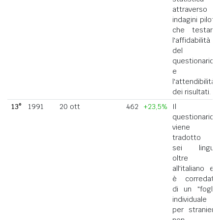
attraverso
indagini pilota
che testano
l'affidabilità
del
questionario
e
l'attendibilità
dei risultati.
13°
1991
20 ott
462
+23,5%
Il
questionario
viene
tradotto in
sei lingue
oltre
all'italiano ed
è corredato
di un "foglio
individuale
per straniero
non