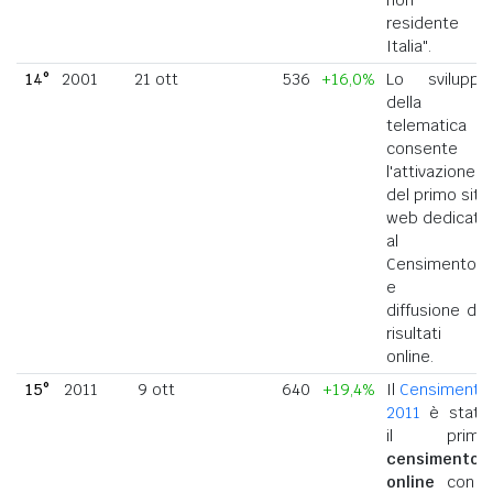
residente in
Italia".
14°
2001
21 ott
536
+16,0%
Lo sviluppo
della
telematica
consente
l'attivazione
del primo sito
web dedicato
al
Censimento
e la
diffusione dei
risultati
online.
15°
2011
9 ott
640
+19,4%
Il
Censimento
2011
è stato
il primo
censimento
online
con i