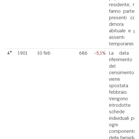
residente, ne
fanno parte i
presenti con
dimora
abituale e gli
assenti
temporanei.
4°
1901
10 feb
686
-5,1%
La data di
riferimento
del
censimento
viene
spostata a
febbraio.
Vengono
introdotte
schede
individuali per
ogni
componente
della famiglia.