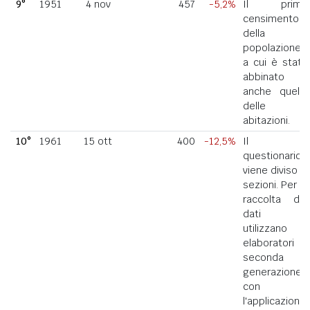
9°
1951
4 nov
457
-5,2%
Il primo
censimento
della
popolazione
a cui è stato
abbinato
anche quello
delle
abitazioni.
10°
1961
15 ott
400
-12,5%
Il
questionario
viene diviso in
sezioni. Per la
raccolta dei
dati si
utilizzano
elaboratori di
seconda
generazione
con
l'applicazione