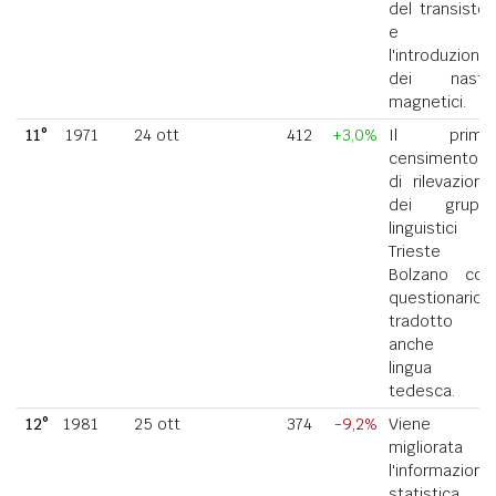
del transistor
e
l'introduzione
dei nastri
magnetici.
11°
1971
24 ott
412
+3,0%
Il primo
censimento
di rilevazione
dei gruppi
linguistici di
Trieste e
Bolzano con
questionario
tradotto
anche in
lingua
tedesca.
12°
1981
25 ott
374
-9,2%
Viene
migliorata
l'informazione
statistica