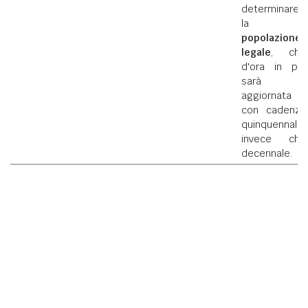
determinare
la
popolazione
legale
, che
d'ora in poi
sarà
aggiornata
con cadenza
quinquennale
invece che
decennale.