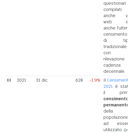
questionari
compilati
anche via
web ed
anche l'ultimo
censimento
di tipo
tradizionale
con
rilevazione a
cadenza
decennale.
III
2021
31 dic
628
-1,9%
Il
Censimento
2021
è stato
il primo
censimento
permanente
della
popolazione
ad essere
utilizzato per