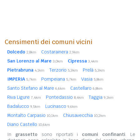
Censimenti dei comuni vicini
Dolcedo
Costarainera
2,8km
2,9km
San Lorenzo al Mare
Cipressa
3,0km
3,4km
Pietrabruna
Terzorio
Prelà
4,1km
5,3km
5,3km
IMPERIA
Pompeiana
Vasia
5,7km
5,7km
5,8km
Santo Stefano al Mare
Castellaro
6,6km
6,8km
Riva Ligure
Pontedassio
Taggia
7,4km
8,4km
9,1km
Badalucco
Lucinasco
9,5km
9,6km
Montalto Carpasio
Chiusavecchia
10,1km
10,2km
Diano Castello
10,6km
In
grassetto
sono riportati i
comuni confinanti
. Le