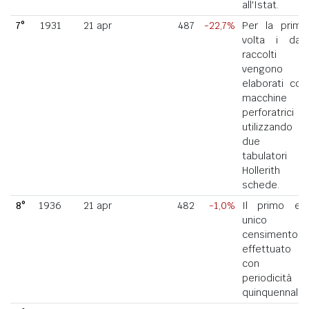
all'Istat.
7°
1931
21 apr
487
-22,7%
Per la prima
volta i dati
raccolti
vengono
elaborati con
macchine
perforatrici
utilizzando
due
tabulatori
Hollerith a
schede.
8°
1936
21 apr
482
-1,0%
Il primo ed
unico
censimento
effettuato
con
periodicità
quinquennale.