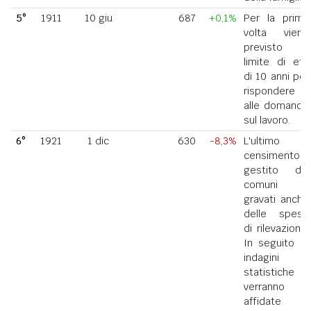
5°
1911
10 giu
687
+0,1%
Per la prima
volta viene
previsto il
limite di età
di 10 anni per
rispondere
alle domande
sul lavoro.
6°
1921
1 dic
630
-8,3%
L'ultimo
censimento
gestito dai
comuni
gravati anche
delle spese
di rilevazione.
In seguito le
indagini
statistiche
verranno
affidate