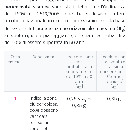
pericolosità sismica
sono stati definiti nell'Ordinanza
del PCM n. 3519/2006, che ha suddiviso l'intero
territorio nazionale in quattro zone sismiche sulla base
a
del valore dell'
accelerazione orizzontale massima
(
)
g
su suolo rigido o pianeggiante, che ha una probabilità
del 10% di essere superata in 50 anni.
Zona
Descrizione
accelerazione
accelerazione
sismica
con
orizzontale
probabilità di
massima
superamento
convenzionale
del 10% in 50
(Norme
anni
Tecniche)
[
a
]
[
a
]
g
g
1
Indica la zona
0,25 <
a
≤
0,35 g
g
più pericolosa,
0,35 g
dove possono
verificarsi
fortissimi
terremoti.