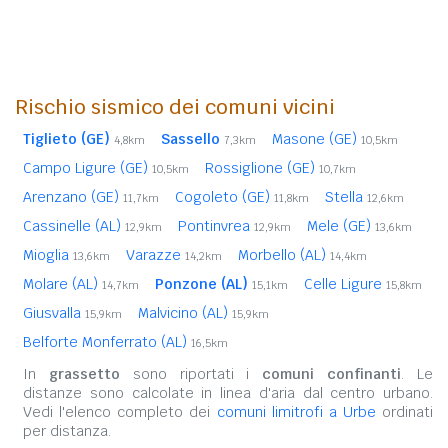
Rischio sismico dei comuni vicini
Tiglieto (GE)
Sassello
Masone (GE)
4,8km
7,3km
10,5km
Campo Ligure (GE)
Rossiglione (GE)
10,5km
10,7km
Arenzano (GE)
Cogoleto (GE)
Stella
11,7km
11,8km
12,6km
Cassinelle (AL)
Pontinvrea
Mele (GE)
12,9km
12,9km
13,6km
Mioglia
Varazze
Morbello (AL)
13,6km
14,2km
14,4km
Molare (AL)
Ponzone (AL)
Celle Ligure
14,7km
15,1km
15,8km
Giusvalla
Malvicino (AL)
15,9km
15,9km
Belforte Monferrato (AL)
16,5km
In
grassetto
sono riportati i
comuni confinanti
. Le
distanze sono calcolate in linea d'aria dal centro urbano.
Vedi l'elenco completo dei
comuni limitrofi a Urbe
ordinati
per distanza.