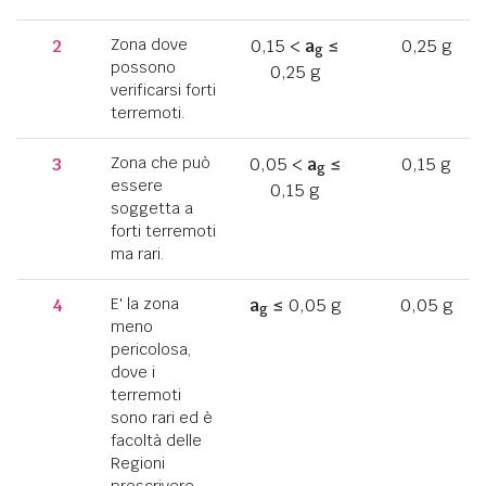
2
Zona dove
0,15 <
a
≤
0,25 g
g
possono
0,25 g
verificarsi forti
terremoti.
3
Zona che può
0,05 <
a
≤
0,15 g
g
essere
0,15 g
soggetta a
forti terremoti
ma rari.
4
E' la zona
a
≤ 0,05 g
0,05 g
g
meno
pericolosa,
dove i
terremoti
sono rari ed è
facoltà delle
Regioni
prescrivere