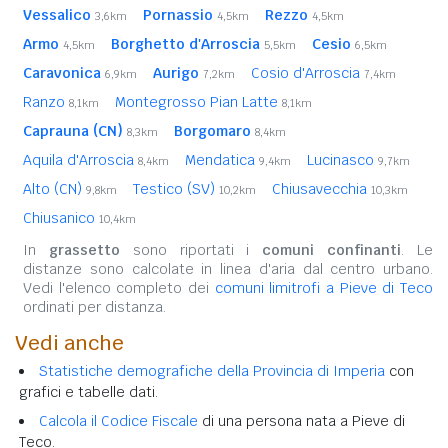
Vessalico
Pornassio
Rezzo
3,6km
4,5km
4,5km
Armo
Borghetto d'Arroscia
Cesio
4,5km
5,5km
6,5km
Caravonica
Aurigo
Cosio d'Arroscia
6,9km
7,2km
7,4km
Ranzo
Montegrosso Pian Latte
8,1km
8,1km
Caprauna (CN)
Borgomaro
8,3km
8,4km
Aquila d'Arroscia
Mendatica
Lucinasco
8,4km
9,4km
9,7km
Alto (CN)
Testico (SV)
Chiusavecchia
9,8km
10,2km
10,3km
Chiusanico
10,4km
In
grassetto
sono riportati i
comuni confinanti
. Le
distanze sono calcolate in linea d'aria dal centro urbano.
Vedi l'elenco completo dei
comuni limitrofi a Pieve di Teco
ordinati per distanza.
Vedi anche
Statistiche demografiche della Provincia di Imperia
con
grafici e tabelle dati.
Calcola il Codice Fiscale
di una persona nata a Pieve di
Teco.