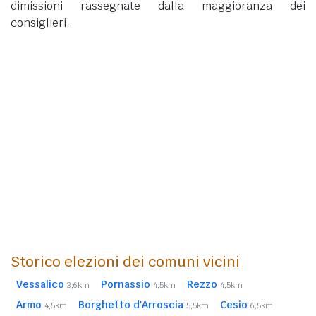
dimissioni rassegnate dalla maggioranza dei
consiglieri.
Storico elezioni dei comuni vicini
Vessalico
Pornassio
Rezzo
3,6km
4,5km
4,5km
Armo
Borghetto d'Arroscia
Cesio
4,5km
5,5km
6,5km