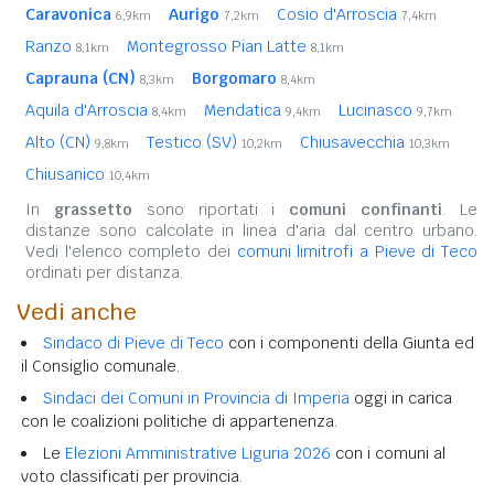
Caravonica
Aurigo
Cosio d'Arroscia
6,9km
7,2km
7,4km
Ranzo
Montegrosso Pian Latte
8,1km
8,1km
Caprauna (CN)
Borgomaro
8,3km
8,4km
Aquila d'Arroscia
Mendatica
Lucinasco
8,4km
9,4km
9,7km
Alto (CN)
Testico (SV)
Chiusavecchia
9,8km
10,2km
10,3km
Chiusanico
10,4km
In
grassetto
sono riportati i
comuni confinanti
. Le
distanze sono calcolate in linea d'aria dal centro urbano.
Vedi l'elenco completo dei
comuni limitrofi a Pieve di Teco
ordinati per distanza.
Vedi anche
Sindaco di Pieve di Teco
con i componenti della Giunta ed
il Consiglio comunale.
Sindaci dei Comuni in Provincia di Imperia
oggi in carica
con le coalizioni politiche di appartenenza.
Le
Elezioni Amministrative Liguria 2026
con i comuni al
voto classificati per provincia.