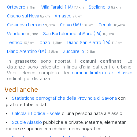
Ortovero
Villa Faraldi (IM)
Stellanello
7,4km
7,4km
8,3km
Cisano sul Neva
Arnasco
8,7km
9,0km
Casanova Lerrone
Cervo (IM)
Ceriale
9,7km
10,0km
10,4km
Vendone
San Bartolomeo al Mare (IM)
10,7km
10,7km
Testico
Onzo
Diano San Pietro (IM)
10,8km
11,3km
11,3km
Diano Arentino (IM)
Zuccarello
11,8km
12,1km
In
grassetto
sono riportati i
comuni confinanti
. Le
distanze sono calcolate in linea d'aria dal centro urbano.
Vedi l'elenco completo dei
comuni limitrofi ad Alassio
ordinati per distanza.
Vedi anche
Statistiche demografiche della Provincia di Savona
con
grafici e tabelle dati.
Calcola il Codice Fiscale
di una persona nata a Alassio.
Scuole Alassio
pubbliche e private. Materne, elementari,
medie e superiori con codice meccanografico.