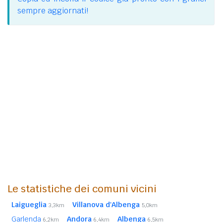
sempre aggiornati!
Le statistiche dei comuni vicini
Laigueglia
Villanova d'Albenga
3,3km
5,0km
Garlenda
Andora
Albenga
6,2km
6,4km
6,5km