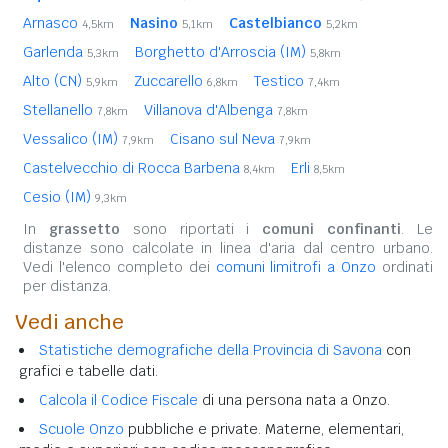
Arnasco
Nasino
Castelbianco
4,5km
5,1km
5,2km
Garlenda
Borghetto d'Arroscia (IM)
5,3km
5,8km
Alto (CN)
Zuccarello
Testico
5,9km
6,8km
7,4km
Stellanello
Villanova d'Albenga
7,8km
7,8km
Vessalico (IM)
Cisano sul Neva
7,9km
7,9km
Castelvecchio di Rocca Barbena
Erli
8,4km
8,5km
Cesio (IM)
9,3km
In
grassetto
sono riportati i
comuni confinanti
. Le
distanze sono calcolate in linea d'aria dal centro urbano.
Vedi l'elenco completo dei
comuni limitrofi a Onzo
ordinati
per distanza.
Vedi anche
Statistiche demografiche della Provincia di Savona
con
grafici e tabelle dati.
Calcola il Codice Fiscale
di una persona nata a Onzo.
Scuole Onzo
pubbliche e private. Materne, elementari,