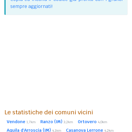
sempre aggiornati!
Le statistiche dei comuni vicini
Vendone
Ranzo (IM)
Ortovero
1,7km
3,2km
4,0km
Aquila d'Arroscia (IM)
Casanova Lerrone
4,1km
4,2km