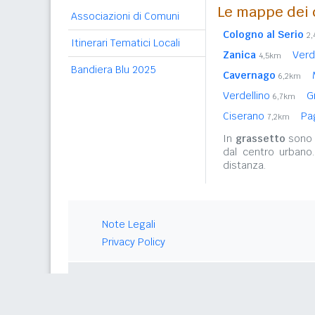
Le mappe dei 
Associazioni di Comuni
Cologno al Serio
2
Itinerari Tematici Locali
Zanica
Verd
4,5km
Bandiera Blu 2025
Cavernago
6,2km
Verdellino
G
6,7km
Ciserano
Pa
7,2km
In
grassetto
sono r
dal centro urbano
distanza.
Note Legali
Privacy Policy
© 2026 Gwind