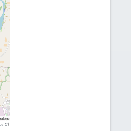
butors
ps
)