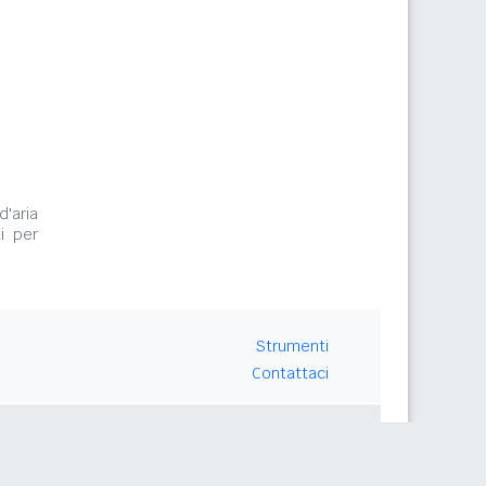
d'aria
i per
Strumenti
Contattaci
Seguici su