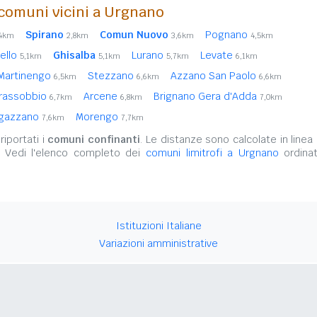
comuni vicini a Urgnano
Spirano
Comun Nuovo
Pognano
,4km
2,8km
3,6km
4,5km
ello
Ghisalba
Lurano
Levate
5,1km
5,1km
5,7km
6,1km
Martinengo
Stezzano
Azzano San Paolo
6,5km
6,6km
6,6km
rassobbio
Arcene
Brignano Gera d'Adda
6,7km
6,8km
7,0km
gazzano
Morengo
7,6km
7,7km
iportati i
comuni confinanti
. Le distanze sono calcolate in linea 
. Vedi l'elenco completo dei
comuni limitrofi a Urgnano
ordinat
Istituzioni Italiane
Variazioni amministrative