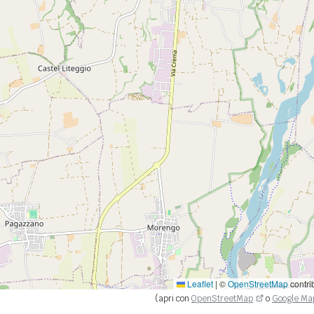
Leaflet
|
©
OpenStreetMap
contri
(apri con
OpenStreetMap
o
Google Ma