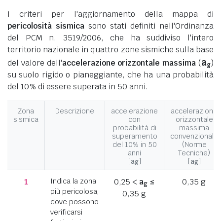
I criteri per l'aggiornamento della mappa di
pericolosità sismica
sono stati definiti nell'Ordinanza
del PCM n. 3519/2006, che ha suddiviso l'intero
territorio nazionale in quattro zone sismiche sulla base
a
del valore dell'
accelerazione orizzontale massima
(
)
g
su suolo rigido o pianeggiante, che ha una probabilità
del 10% di essere superata in 50 anni.
Zona
Descrizione
accelerazione
accelerazione
sismica
con
orizzontale
probabilità di
massima
superamento
convenzionale
del 10% in 50
(Norme
anni
Tecniche)
[
a
]
[
a
]
g
g
1
Indica la zona
0,25 <
a
≤
0,35 g
g
più pericolosa,
0,35 g
dove possono
verificarsi