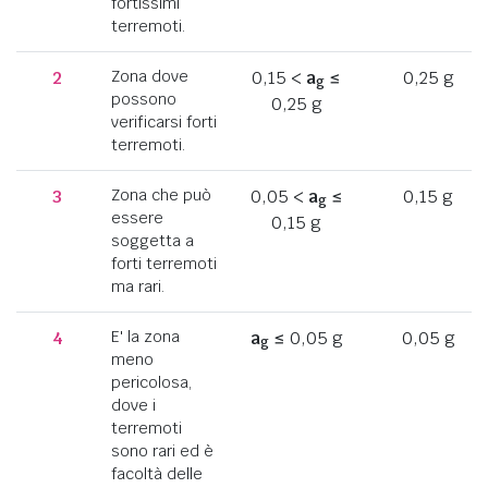
fortissimi
terremoti.
2
Zona dove
0,15 <
a
≤
0,25 g
g
possono
0,25 g
verificarsi forti
terremoti.
3
Zona che può
0,05 <
a
≤
0,15 g
g
essere
0,15 g
soggetta a
forti terremoti
ma rari.
4
E' la zona
a
≤ 0,05 g
0,05 g
g
meno
pericolosa,
dove i
terremoti
sono rari ed è
facoltà delle