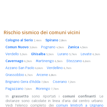
Rischio sismico dei comuni vicini
Cologno al Serio
Spirano
2,4km
2,8km
Comun Nuovo
Pognano
Zanica
3,6km
4,5km
4,5km
Verdello
Ghisalba
Lurano
Levate
5,1km
5,1km
5,7km
6,1km
Cavernago
Martinengo
Stezzano
6,2km
6,5km
6,6km
Azzano San Paolo
Verdellino
6,6km
6,7km
Grassobbio
Arcene
6,7km
6,8km
Brignano Gera d'Adda
Ciserano
7,0km
7,2km
Pagazzano
Morengo
7,6km
7,7km
In
grassetto
sono riportati i
comuni confinanti
. Le
distanze sono calcolate in linea d'aria dal centro urbano.
Vedi l'elenco completo dei
comuni limitrofi a Urgnano