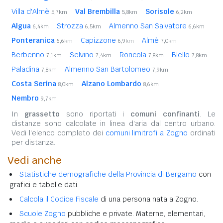
Villa d'Almè
Val Brembilla
Sorisole
5,7km
5,8km
6,2km
Algua
Strozza
Almenno San Salvatore
6,4km
6,5km
6,6km
Ponteranica
Capizzone
Almè
6,6km
6,9km
7,0km
Berbenno
Selvino
Roncola
Blello
7,1km
7,4km
7,8km
7,8km
Paladina
Almenno San Bartolomeo
7,8km
7,9km
Costa Serina
Alzano Lombardo
8,0km
8,6km
Nembro
9,7km
In
grassetto
sono riportati i
comuni confinanti
. Le
distanze sono calcolate in linea d'aria dal centro urbano.
Vedi l'elenco completo dei
comuni limitrofi a Zogno
ordinati
per distanza.
Vedi anche
Statistiche demografiche della Provincia di Bergamo
con
grafici e tabelle dati.
Calcola il Codice Fiscale
di una persona nata a Zogno.
Scuole Zogno
pubbliche e private. Materne, elementari,