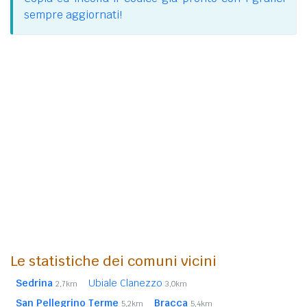
sempre aggiornati!
Le statistiche dei comuni vicini
Sedrina
Ubiale Clanezzo
2,7km
3,0km
San Pellegrino Terme
Bracca
5,2km
5,4km