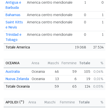
Antigua e
America centro meridionale
1
0
Barbuda
Bahamas
America centro meridionale
0
1
Saint Kitts
America centro meridionale
0
1
e Nevis
Trinidad e
America centro meridionale
0
1
Tobago
Totale America
19.068
27.534
4
OCEANIA
Area
Maschi
Femmine
Totale
%
Australia
Oceania
46
59
105
0,04%
Nuova Zelanda
Oceania
13
6
19
0,01%
Totale Oceania
59
65
124
0,05%
APOLIDI (*)
Area
Maschi
Femmine
Totale
%