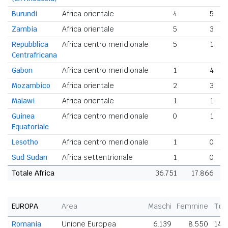
Burundi
Africa orientale
4
5
Zambia
Africa orientale
5
3
Repubblica
Africa centro meridionale
5
1
Centrafricana
Gabon
Africa centro meridionale
1
4
Mozambico
Africa orientale
2
3
Malawi
Africa orientale
1
1
Guinea
Africa centro meridionale
0
1
Equatoriale
Lesotho
Africa centro meridionale
1
0
Sud Sudan
Africa settentrionale
1
0
Totale Africa
36.751
17.866
54
EUROPA
Area
Maschi
Femmine
Tot
Romania
Unione Europea
6.139
8.550
14.