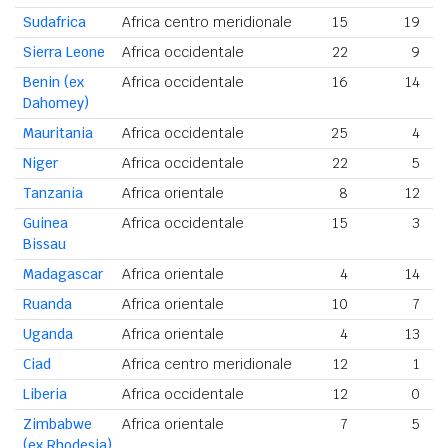
Sudafrica
Africa centro meridionale
15
19
Sierra Leone
Africa occidentale
22
9
Benin (ex
Africa occidentale
16
14
Dahomey)
Mauritania
Africa occidentale
25
4
Niger
Africa occidentale
22
5
Tanzania
Africa orientale
8
12
Guinea
Africa occidentale
15
3
Bissau
Madagascar
Africa orientale
4
14
Ruanda
Africa orientale
10
7
Uganda
Africa orientale
4
13
Ciad
Africa centro meridionale
12
1
Liberia
Africa occidentale
12
0
Zimbabwe
Africa orientale
7
5
(ex Rhodesia)