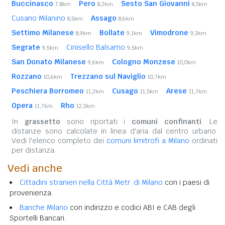
Buccinasco
Pero
Sesto San Giovanni
7,8km
8,2km
8,5km
Cusano Milanino
Assago
8,5km
8,6km
Settimo Milanese
Bollate
Vimodrone
8,9km
9,1km
9,3km
Segrate
Cinisello Balsamo
9,5km
9,5km
San Donato Milanese
Cologno Monzese
9,6km
10,0km
Rozzano
Trezzano sul Naviglio
10,6km
10,7km
Peschiera Borromeo
Cusago
Arese
11,2km
11,5km
11,7km
Opera
Rho
11,7km
12,5km
In
grassetto
sono riportati i
comuni confinanti
. Le
distanze sono calcolate in linea d'aria dal centro urbano.
Vedi l'elenco completo dei
comuni limitrofi a Milano
ordinati
per distanza.
Vedi anche
Cittadini stranieri nella Città Metr. di Milano
con i paesi di
provenienza.
Banche Milano
con indirizzo e codici ABI e CAB degli
Sportelli Bancari.