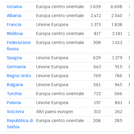
Ucraina
Europa centro orientale
1.639
6.608
8.
Albania
Europa centro orientale
2.472
2.540
5.
Francia
Unione Europea
1.373
1.838
3.
Moldova
Europa centro orientale
817
2.181
2.
Federazione
Europa centro orientale
308
1.612
1.
Russa
Spagna
Unione Europea
629
1.279
1.
Germania
Unione Europea
643
915
1.
Regno Unito
Unione Europea
769
786
1.
Bulgaria
Unione Europea
561
945
1.
Turchia
Europa centro orientale
722
566
1.
Polonia
Unione Europea
197
861
1.
Svizzera
Altri paesi europei
310
262
Repubblica di
Europa centro orientale
208
285
Serbia