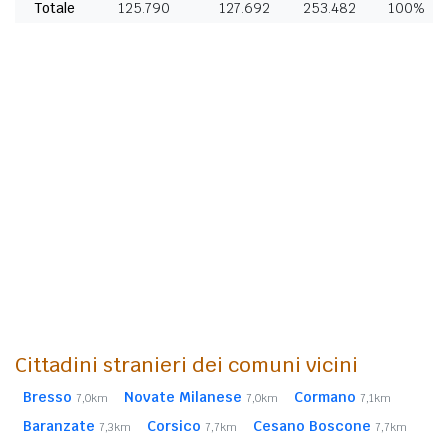
Totale
125.790
127.692
253.482
100%
Cittadini stranieri dei comuni vicini
Bresso
Novate Milanese
Cormano
7,0km
7,0km
7,1km
Baranzate
Corsico
Cesano Boscone
7,3km
7,7km
7,7km