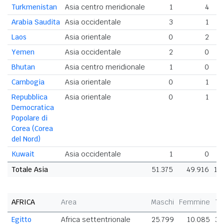
Turkmenistan
Asia centro meridionale
1
4
Arabia Saudita
Asia occidentale
3
1
Laos
Asia orientale
0
2
Yemen
Asia occidentale
2
0
Bhutan
Asia centro meridionale
1
0
Cambogia
Asia orientale
0
1
Repubblica
Asia orientale
0
1
Democratica
Popolare di
Corea (Corea
del Nord)
Kuwait
Asia occidentale
1
0
Totale Asia
51.375
49.916
10
AFRICA
Area
Maschi
Femmine
To
Egitto
Africa settentrionale
25.799
10.085
35