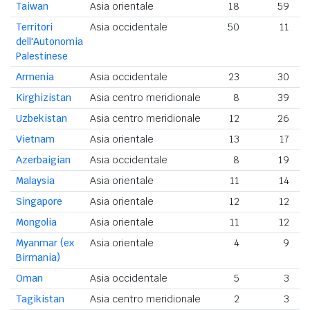
Taiwan
Asia orientale
18
59
Territori
Asia occidentale
50
11
dell'Autonomia
Palestinese
Armenia
Asia occidentale
23
30
Kirghizistan
Asia centro meridionale
8
39
Uzbekistan
Asia centro meridionale
12
26
Vietnam
Asia orientale
13
17
Azerbaigian
Asia occidentale
8
19
Malaysia
Asia orientale
11
14
Singapore
Asia orientale
12
12
Mongolia
Asia orientale
11
12
Myanmar (ex
Asia orientale
4
9
Birmania)
Oman
Asia occidentale
5
3
Tagikistan
Asia centro meridionale
2
3