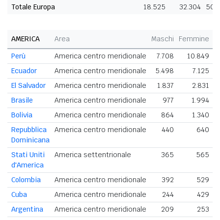
Totale Europa
18.525
32.304
50.
AMERICA
Area
Maschi
Femmine
T
Perù
America centro meridionale
7.708
10.849
1
Ecuador
America centro meridionale
5.498
7.125
1
El Salvador
America centro meridionale
1.837
2.831
Brasile
America centro meridionale
977
1.994
Bolivia
America centro meridionale
864
1.340
Repubblica
America centro meridionale
440
640
Dominicana
Stati Uniti
America settentrionale
365
565
d'America
Colombia
America centro meridionale
392
529
Cuba
America centro meridionale
244
429
Argentina
America centro meridionale
209
253