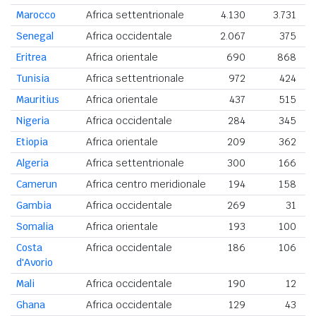
Marocco
Africa settentrionale
4.130
3.731
Senegal
Africa occidentale
2.067
375
Eritrea
Africa orientale
690
868
1
Tunisia
Africa settentrionale
972
424
1
Mauritius
Africa orientale
437
515
Nigeria
Africa occidentale
284
345
Etiopia
Africa orientale
209
362
Algeria
Africa settentrionale
300
166
Camerun
Africa centro meridionale
194
158
Gambia
Africa occidentale
269
31
Somalia
Africa orientale
193
100
Costa
Africa occidentale
186
106
d'Avorio
Mali
Africa occidentale
190
12
Ghana
Africa occidentale
129
43