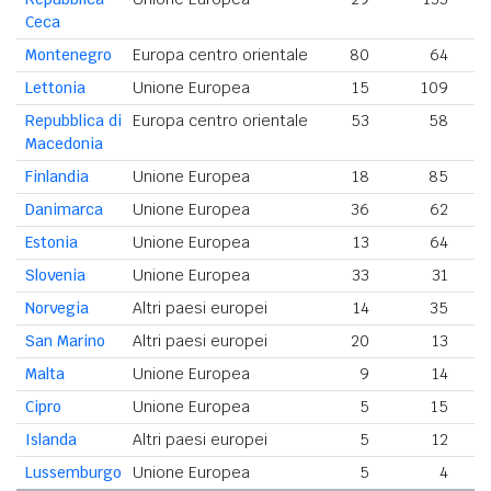
Ceca
Montenegro
Europa centro orientale
80
64
Lettonia
Unione Europea
15
109
Repubblica di
Europa centro orientale
53
58
Macedonia
Finlandia
Unione Europea
18
85
Danimarca
Unione Europea
36
62
Estonia
Unione Europea
13
64
Slovenia
Unione Europea
33
31
Norvegia
Altri paesi europei
14
35
San Marino
Altri paesi europei
20
13
Malta
Unione Europea
9
14
Cipro
Unione Europea
5
15
Islanda
Altri paesi europei
5
12
Lussemburgo
Unione Europea
5
4