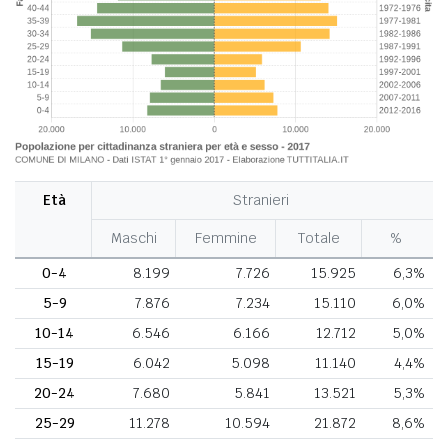
Età
Stranieri
Maschi
Femmine
Totale
%
0-4
8.199
7.726
15.925
6,3%
5-9
7.876
7.234
15.110
6,0%
10-14
6.546
6.166
12.712
5,0%
15-19
6.042
5.098
11.140
4,4%
20-24
7.680
5.841
13.521
5,3%
25-29
11.278
10.594
21.872
8,6%