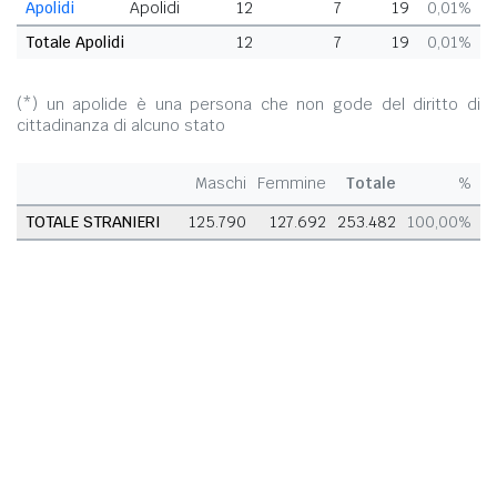
Apolidi
Apolidi
12
7
19
0,01%
Totale Apolidi
12
7
19
0,01%
(*) un apolide è una persona che non gode del diritto di
cittadinanza di alcuno stato
Maschi
Femmine
Totale
%
TOTALE STRANIERI
125.790
127.692
253.482
100,00%