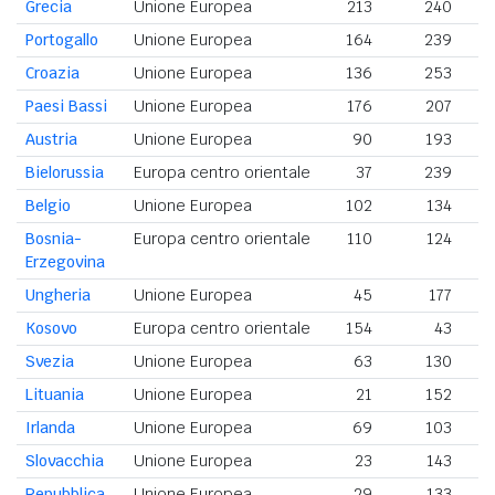
Grecia
Unione Europea
213
240
Portogallo
Unione Europea
164
239
Croazia
Unione Europea
136
253
Paesi Bassi
Unione Europea
176
207
Austria
Unione Europea
90
193
Bielorussia
Europa centro orientale
37
239
Belgio
Unione Europea
102
134
Bosnia-
Europa centro orientale
110
124
Erzegovina
Ungheria
Unione Europea
45
177
Kosovo
Europa centro orientale
154
43
Svezia
Unione Europea
63
130
Lituania
Unione Europea
21
152
Irlanda
Unione Europea
69
103
Slovacchia
Unione Europea
23
143
Repubblica
Unione Europea
29
133