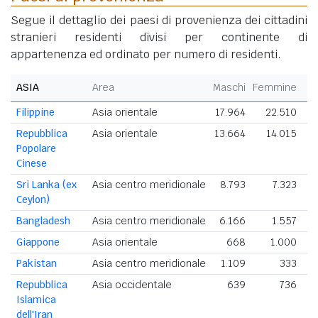
Segue il dettaglio dei paesi di provenienza dei cittadini
stranieri residenti divisi per continente di
appartenenza ed ordinato per numero di residenti.
ASIA
Area
Maschi
Femmine
T
Filippine
Asia orientale
17.964
22.510
4
Repubblica
Asia orientale
13.664
14.015
2
Popolare
Cinese
Sri Lanka (ex
Asia centro meridionale
8.793
7.323
1
Ceylon)
Bangladesh
Asia centro meridionale
6.166
1.557
Giappone
Asia orientale
668
1.000
Pakistan
Asia centro meridionale
1.109
333
Repubblica
Asia occidentale
639
736
Islamica
dell'Iran