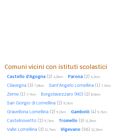
Comuni vicini con istituti scolastici
Castello d'Agogna
(2)
Parona
(2)
4,0km
4,1km
Cilavegna
(3)
Sant'Angelo Lomellina
(1)
7,0km
7,1km
Zeme
(1)
Borgolavezzaro (NO)
(2)
7,7km
8,5km
San Giorgio di Lomellina
(2)
9,1km
Gravellona Lomellina
(2)
Gambolò
(4)
9,2km
9,7km
Castelnovetto
(2)
Tromello
(3)
9,7km
11,3km
Valle Lomellina
(3)
Vigevano
(56)
11,7km
12,2km