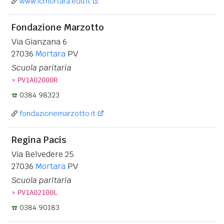
www.icmortara.edu.it
Fondazione Marzotto
Via Gianzana 6
27036
Mortara
PV
Scuola paritaria
»
PV1A02000R
0384 98323
fondazionemarzotto.it
Regina Pacis
Via Belvedere 25
27036
Mortara
PV
Scuola paritaria
»
PV1A02100L
0384 90183