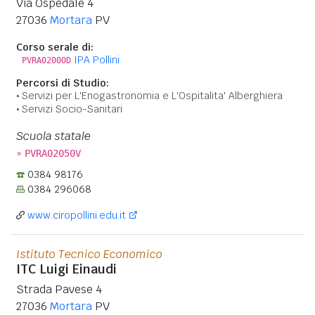
Via Ospedale 4
27036
Mortara
PV
Corso serale di:
IPA Pollini
PVRA02000D
Percorsi di Studio:
Servizi per L'Enogastronomia e L'Ospitalita' Alberghiera
Servizi Socio-Sanitari
Scuola statale
»
PVRA02050V
0384 98176
0384 296068
www.ciropollini.edu.it
Istituto Tecnico Economico
ITC Luigi Einaudi
Strada Pavese 4
27036
Mortara
PV