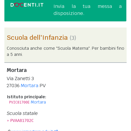
Invia la tua messa a
disposizione.
Scuola dell'Infanzia
(3)
Conosciuta anche come "Scuola Materna". Per bambini fino
a 5 anni.
Mortara
Via Zanetti 3
27036
Mortara
PV
Istituto principale:
Mortara
PVIC81700E
Scuola statale
»
PVAA81702C