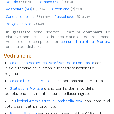
Robbio
(5)
Tornaco (NO)
(1)
12,3km
12,4km
Vespolate (NO)
(3)
Ottobiano
(2)
12,6km
12,7km
Candia Lomellina
(3)
Cassolnovo
(5)
13,4km
13,9km
Borgo San Siro
(2)
14,0km
In
grassetto
sono riportati i
comuni confinanti
. Le
distanze sono calcolate in linea d'aria dal centro urbano.
Vedi l'elenco completo dei
comuni limitrofi a Mortara
ordinati per distanza.
Vedi anche
Calendario scolastico 2026/2027 della Lombardia
con
inizio e termine delle lezioni e le festività nazionali e
regionali.
Calcola il Codice Fiscale
di una persona nata a Mortara.
Statistiche Mortara
grafici con l'andamento della
popolazione, movimento naturale e flussi migratori.
Le
Elezioni Amministrative Lombardia 2026
con i comuni al
voto classificati per provincia.
Banche Mortara
con indirizzo e codici ABI e CAB degli