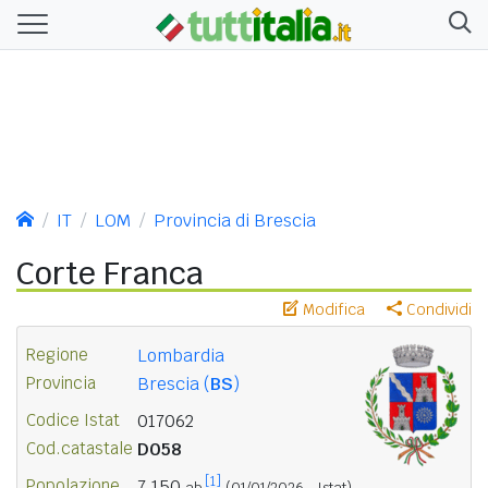
IT
LOM
Provincia di Brescia
Corte Franca
Modifica
Condividi
Regione
Lombardia
Provincia
Brescia (
BS
)
Codice Istat
017062
Cod.catastale
D058
[1]
Popolazione
7.150
ab.
(01/01/2026 - Istat)