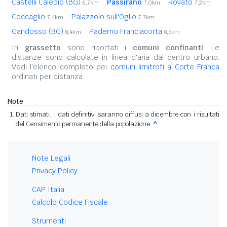
Castelli Calepio (BG)
Passirano
Rovato
6,7km
7,0km
7,2km
Coccaglio
Palazzolo sull'Oglio
7,4km
7,7km
Gandosso (BG)
Paderno Franciacorta
8,4km
8,5km
In
grassetto
sono riportati i
comuni confinanti
. Le
distanze sono calcolate in linea d'aria dal centro urbano.
Vedi l'elenco completo dei
comuni limitrofi a Corte Franca
ordinati per distanza.
Note
Dati stimati. I dati definitivi saranno diffusi a dicembre con i risultati
del Censimento permanente della popolazione.
^
Note Legali
Privacy Policy
CAP Italia
Calcolo Codice Fiscale
Strumenti