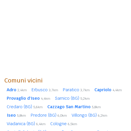
Comuni vicini
Adro
Erbusco
Paratico
Capriolo
2,4km
3,7km
3,7km
4,4km
Provaglio d'Iseo
Sarnico (BG)
4,4km
5,2km
Credaro (BG)
Cazzago San Martino
5,6km
5,8km
Iseo
Predore (BG)
Villongo (BG)
5,8km
6,0km
6,2km
Viadanica (BG)
Cologne
6,4km
6,5km