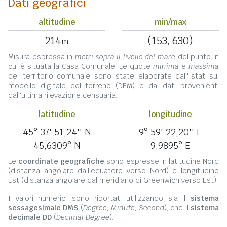
Dati geografici
altitudine
min/max
214
(153, 630)
m
Misura espressa in
metri sopra il livello del mare
del punto in
cui è situata la Casa Comunale. Le quote
minima
e
massima
del territorio comunale sono state elaborate dall'Istat sul
modello digitale del terreno (DEM) e dai dati provenienti
dall'ultima rilevazione censuaria.
latitudine
longitudine
45° 37' 51,24'' N
9° 59' 22,20'' E
45,6309° N
9,9895° E
Le
coordinate geografiche
sono espresse in latitudine Nord
(distanza angolare dall'equatore verso Nord) e longitudine
Est (distanza angolare dal meridiano di Greenwich verso Est).
I valori numerici sono riportati utilizzando sia il
sistema
sessagesimale DMS
(
Degree, Minute, Second
), che il
sistema
decimale DD
(
Decimal Degree
).