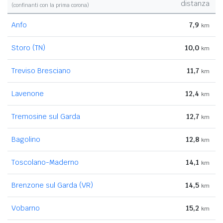
distanza
(confinanti con la prima corona)
Anfo
7,9
km
Storo (TN)
10,0
km
Treviso Bresciano
11,7
km
Lavenone
12,4
km
Tremosine sul Garda
12,7
km
Bagolino
12,8
km
Toscolano-Maderno
14,1
km
Brenzone sul Garda (VR)
14,5
km
Vobarno
15,2
km