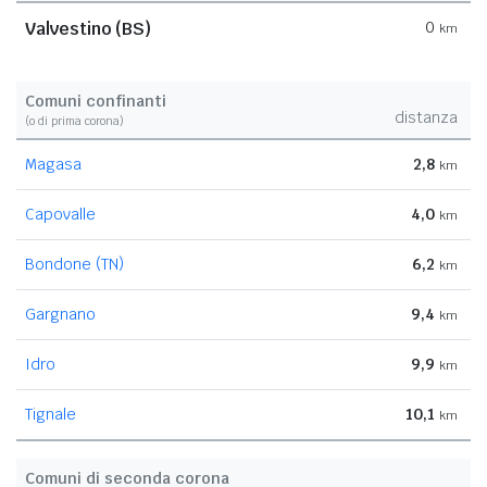
Valvestino (BS)
0
km
Comuni confinanti
distanza
(o di prima corona)
Magasa
2,8
km
Capovalle
4,0
km
Bondone (TN)
6,2
km
Gargnano
9,4
km
Idro
9,9
km
Tignale
10,1
km
Comuni di seconda corona