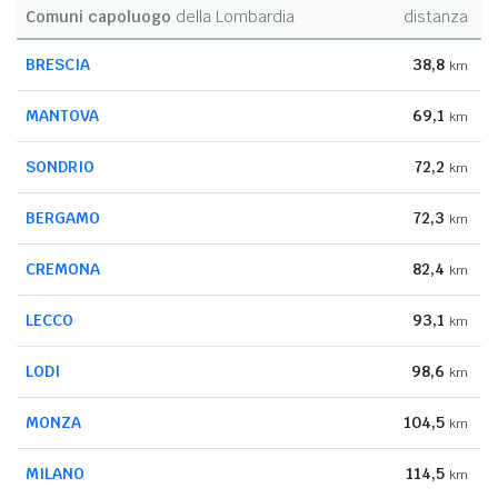
Comuni capoluogo
della Lombardia
distanza
BRESCIA
38,8
km
MANTOVA
69,1
km
SONDRIO
72,2
km
BERGAMO
72,3
km
CREMONA
82,4
km
LECCO
93,1
km
LODI
98,6
km
MONZA
104,5
km
MILANO
114,5
km