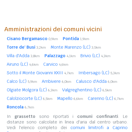
Amministrazioni dei comuni vicini
Cisano Bergamasco
Pontida
0,9km
1,9km
Torre de' Busi
Monte Marenzo (LC)
3,2km
3,5km
Villa d'Adda
Palazzago
Brivio (LC)
3,8km
4,1km
4,3km
Airuno (LC)
Carvico
4,6km
4,6km
Sotto il Monte Giovanni XXIII
Imbersago (LC)
4,7km
5,3km
Calco (LC)
Ambivere
Calusco d'Adda
5,9km
6,0km
6,0km
Olgiate Molgora (LC)
Valgreghentino (LC)
6,3km
6,5km
Calolziocorte (LC)
Mapello
Carenno (LC)
6,5km
6,6km
6,7km
Roncola
6,7km
In
grassetto
sono riportati i
comuni confinanti
. Le
distanze sono calcolate in linea d'aria dal centro urbano.
Vedi l'elenco completo dei
comuni limitrofi a Caprino