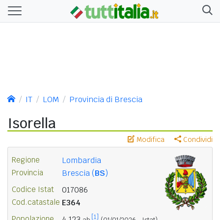
IT
LOM
Provincia di Brescia
Isorella
Modifica
Condividi
Regione
Lombardia
Provincia
Brescia (
BS
)
Codice Istat
017086
Cod.catastale
E364
[1]
Popolazione
4.123
ab.
(01/01/2026 - Istat)