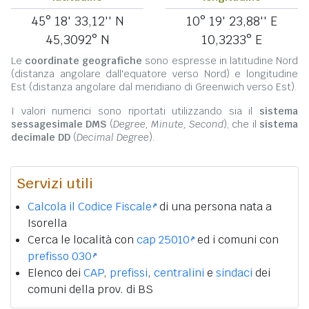
45° 18' 33,12'' N
10° 19' 23,88'' E
45,3092° N
10,3233° E
Le
coordinate geografiche
sono espresse in latitudine Nord
(distanza angolare dall'equatore verso Nord) e longitudine
Est (distanza angolare dal meridiano di Greenwich verso Est).
I valori numerici sono riportati utilizzando sia il
sistema
sessagesimale DMS
(
Degree, Minute, Second
), che il
sistema
decimale DD
(
Decimal Degree
).
Servizi utili
Calcola il Codice Fiscale
di una persona nata a
Isorella
Cerca le località con
cap 25010
ed i comuni con
prefisso 030
Elenco dei
CAP
,
prefissi
,
centralini
e
sindaci
dei
comuni della prov. di BS