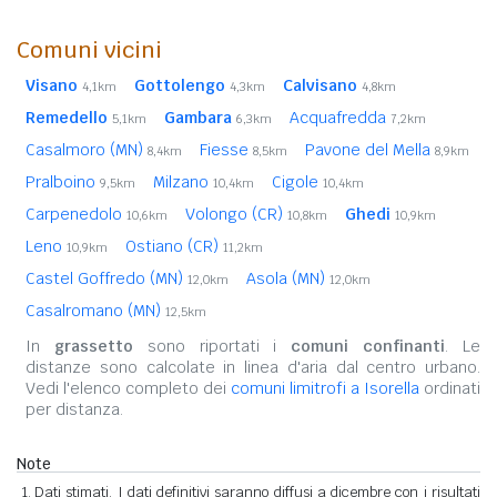
Comuni vicini
Visano
Gottolengo
Calvisano
4,1km
4,3km
4,8km
Remedello
Gambara
Acquafredda
5,1km
6,3km
7,2km
Casalmoro (MN)
Fiesse
Pavone del Mella
8,4km
8,5km
8,9km
Pralboino
Milzano
Cigole
9,5km
10,4km
10,4km
Carpenedolo
Volongo (CR)
Ghedi
10,6km
10,8km
10,9km
Leno
Ostiano (CR)
10,9km
11,2km
Castel Goffredo (MN)
Asola (MN)
12,0km
12,0km
Casalromano (MN)
12,5km
In
grassetto
sono riportati i
comuni confinanti
. Le
distanze sono calcolate in linea d'aria dal centro urbano.
Vedi l'elenco completo dei
comuni limitrofi a Isorella
ordinati
per distanza.
Note
Dati stimati. I dati definitivi saranno diffusi a dicembre con i risultati