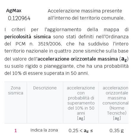
AgMax
Accelerazione massima presente
0,120964
all'interno del territorio comunale.
I criteri per l'aggiornamento della mappa di
pericolosità sismica
sono stati definiti nell'Ordinanza
del PCM n. 3519/2006, che ha suddiviso l'intero
territorio nazionale in quattro zone sismiche sulla base
a
del valore dell'
accelerazione orizzontale massima
(
)
g
su suolo rigido o pianeggiante, che ha una probabilità
del 10% di essere superata in 50 anni.
Zona
Descrizione
accelerazione
accelerazione
sismica
con
orizzontale
probabilità di
massima
superamento
convenzionale
del 10% in 50
(Norme
anni
Tecniche)
[
a
]
[
a
]
g
g
1
Indica la zona
0,25 <
a
≤
0,35 g
g