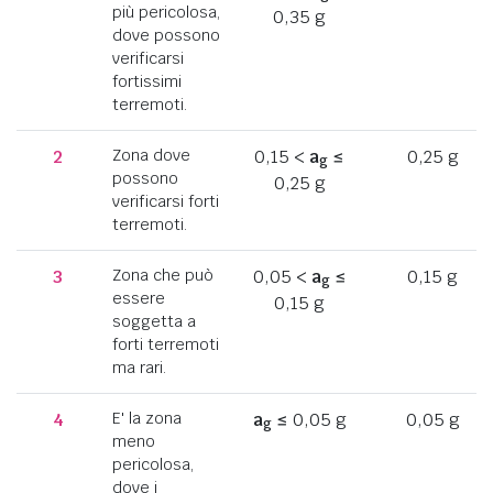
più pericolosa,
0,35 g
dove possono
verificarsi
fortissimi
terremoti.
2
Zona dove
0,15 <
a
≤
0,25 g
g
possono
0,25 g
verificarsi forti
terremoti.
3
Zona che può
0,05 <
a
≤
0,15 g
g
essere
0,15 g
soggetta a
forti terremoti
ma rari.
4
E' la zona
a
≤ 0,05 g
0,05 g
g
meno
pericolosa,
dove i