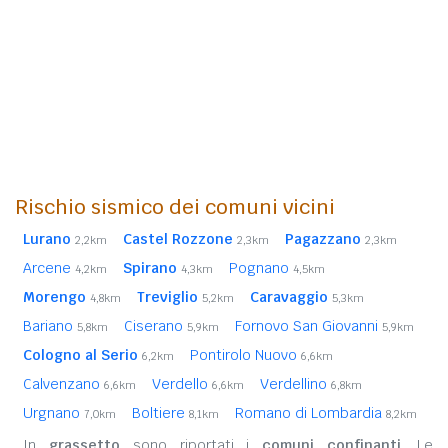
Rischio sismico dei comuni vicini
Lurano
Castel Rozzone
Pagazzano
2,2km
2,3km
2,3km
Arcene
Spirano
Pognano
4,2km
4,3km
4,5km
Morengo
Treviglio
Caravaggio
4,8km
5,2km
5,3km
Bariano
Ciserano
Fornovo San Giovanni
5,8km
5,9km
5,9km
Cologno al Serio
Pontirolo Nuovo
6,2km
6,6km
Calvenzano
Verdello
Verdellino
6,6km
6,6km
6,8km
Urgnano
Boltiere
Romano di Lombardia
7,0km
8,1km
8,2km
In
grassetto
sono riportati i
comuni confinanti
. Le