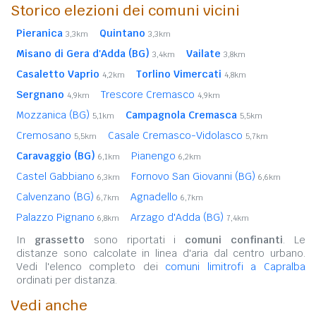
Storico elezioni dei comuni vicini
Pieranica
Quintano
3,3km
3,3km
Misano di Gera d'Adda (BG)
Vailate
3,4km
3,8km
Casaletto Vaprio
Torlino Vimercati
4,2km
4,8km
Sergnano
Trescore Cremasco
4,9km
4,9km
Mozzanica (BG)
Campagnola Cremasca
5,1km
5,5km
Cremosano
Casale Cremasco-Vidolasco
5,5km
5,7km
Caravaggio (BG)
Pianengo
6,1km
6,2km
Castel Gabbiano
Fornovo San Giovanni (BG)
6,3km
6,6km
Calvenzano (BG)
Agnadello
6,7km
6,7km
Palazzo Pignano
Arzago d'Adda (BG)
6,8km
7,4km
In
grassetto
sono riportati i
comuni confinanti
. Le
distanze sono calcolate in linea d'aria dal centro urbano.
Vedi l'elenco completo dei
comuni limitrofi a Capralba
ordinati per distanza.
Vedi anche