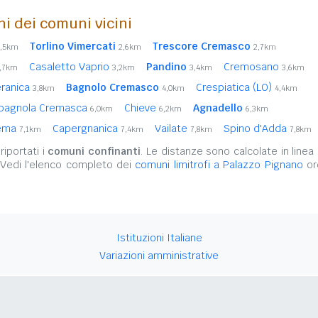
ni dei comuni vicini
Torlino Vimercati
Trescore Cremasco
2,5km
2,6km
2,7km
Casaletto Vaprio
Pandino
Cremosano
,7km
3,2km
3,4km
3,6km
eranica
Bagnolo Cremasco
Crespiatica (LO)
3,8km
4,0km
4,4km
pagnola Cremasca
Chieve
Agnadello
6,0km
6,2km
6,3km
ema
Capergnanica
Vailate
Spino d'Adda
7,1km
7,4km
7,8km
7,8km
iportati i
comuni confinanti
. Le distanze sono calcolate in linea 
 Vedi l'elenco completo dei
comuni limitrofi a Palazzo Pignano
ord
Istituzioni Italiane
Variazioni amministrative