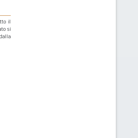
to il
to si
dalla