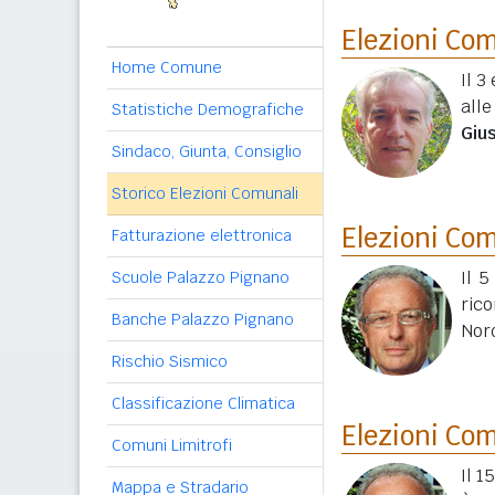
Elezioni Co
Home Comune
Il 3
all
Statistiche Demografiche
Giu
Sindaco, Giunta, Consiglio
Storico Elezioni Comunali
Elezioni Co
Fatturazione elettronica
Il 
Scuole Palazzo Pignano
ric
Banche Palazzo Pignano
Nor
Rischio Sismico
Classificazione Climatica
Elezioni Co
Comuni Limitrofi
Il 1
Mappa e Stradario