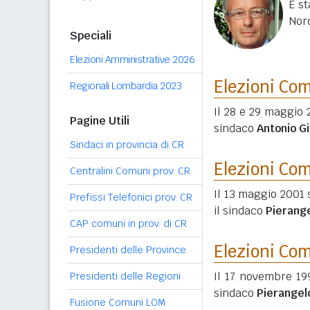
È st
Nord
Speciali
Elezioni Amministrative 2026
Elezioni Co
Regionali Lombardia 2023
Il 28 e 29 maggio 
Pagine Utili
sindaco
Antonio Gi
Sindaci in provincia di CR
Elezioni Co
Centralini Comuni prov. CR
Il 13 maggio 2001 
Prefissi Telefonici prov. CR
il sindaco
Pierang
CAP comuni in prov. di CR
Elezioni Co
Presidenti delle Province
Il 17 novembre 199
Presidenti delle Regioni
sindaco
Pierangel
Fusione Comuni LOM