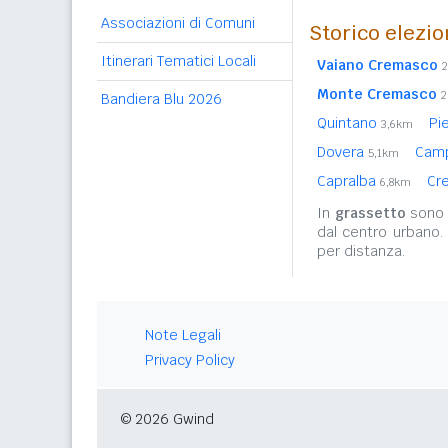
Associazioni di Comuni
Storico elezio
Itinerari Tematici Locali
Vaiano Cremasco
Monte Cremasco
2
Bandiera Blu 2026
Quintano
Pi
3,6km
Dovera
Cam
5,1km
Capralba
Cr
6,8km
In
grassetto
sono r
dal centro urbano.
per distanza.
Note Legali
Privacy Policy
© 2026 Gwind