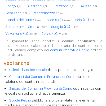
Dongo
Garzeno
Trezzone
Musso
3,4km
4,5km
4,6km
5,7km
Gera Lario
Montemezzo
5,7km
6,2km
Pianello del Lario
Colico (LC)
Dorio (LC)
6,6km
6,6km
6,8km
Sorico
Cremia
Sueglio (LC)
7,0km
8,4km
8,8km
Valvarrone (LC)
Dervio (LC)
8,9km
9,4km
In
grassetto
sono riportati i
comuni confinanti
. Le
distanze sono calcolate in linea d'aria dal centro urbano.
Vedi l'elenco completo dei
comuni limitrofi a Peglio
ordinati
per distanza.
Vedi anche
Calcola il Codice Fiscale
di una persona nata a Peglio.
Centralini dei Comuni in Provincia di Como
numeri di
telefono dei centralini comunali.
Sindaci dei Comuni in Provincia di Como
oggi in carica con
le coalizioni politiche di appartenenza.
Scuole Peglio
pubbliche e private. Materne, elementari,
medie e superiori con codice meccanografico.