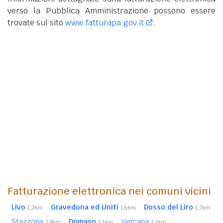
verso la Pubblica Amministrazione possono essere
trovate sul sito
www.fatturapa.gov.it
.
Fatturazione elettronica nei comuni vicini
Livo
Gravedona ed Uniti
Dosso del Liro
1,2km
1,6km
1,7km
Stazzona
Domaso
Vercana
2,8km
3,1km
3,1km