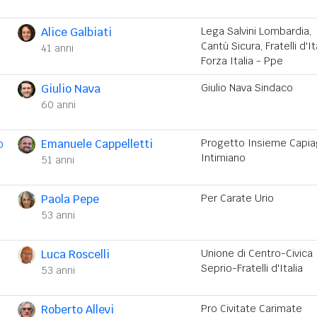
Alice Galbiati
Lega Salvini Lombardia,
Cantù Sicura, Fratelli d'Ita
41 anni
Forza Italia - Ppe
Giulio Nava
Giulio Nava Sindaco
60 anni
o
Emanuele Cappelletti
Progetto Insieme Capi
Intimiano
51 anni
Paola Pepe
Per Carate Urio
53 anni
Luca Roscelli
Unione di Centro-Civica
Seprio-Fratelli d'Italia
53 anni
Roberto Allevi
Pro Civitate Carimate