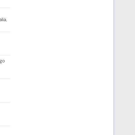
lia,
ago