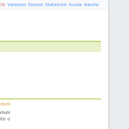
026
Variazioni
Elezioni
Statistiche
Scuole
Banche
ividi
omuni
ito o