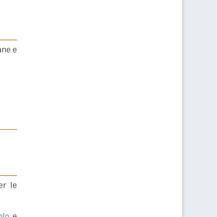
ane e
er le
olo
e