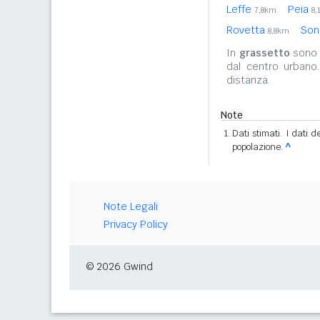
Leffe
Peia
7,8km
8,
Rovetta
Son
8,8km
In
grassetto
sono r
dal centro urbano
distanza.
Note
Dati stimati. I dati 
popolazione.
^
Note Legali
Privacy Policy
© 2026 Gwind