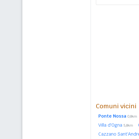
Comuni vicini
Ponte Nossa
0,8km
Villa d'Ogna
5,8km
Cazzano Sant'And