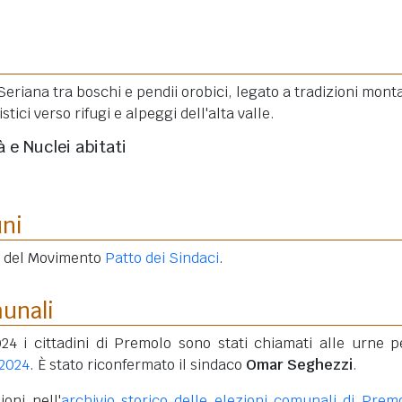
eriana tra boschi e pendii orobici, legato a tradizioni mont
stici verso rifugi e alpeggi dell'alta valle.
à e Nuclei abitati
uni
e del Movimento
Patto dei Sindaci
.
munali
24 i cittadini di Premolo sono stati chiamati alle urne p
 2024
. È stato riconfermato il sindaco
Omar Seghezzi
.
oni nell'
archivio storico delle elezioni comunali di Prem