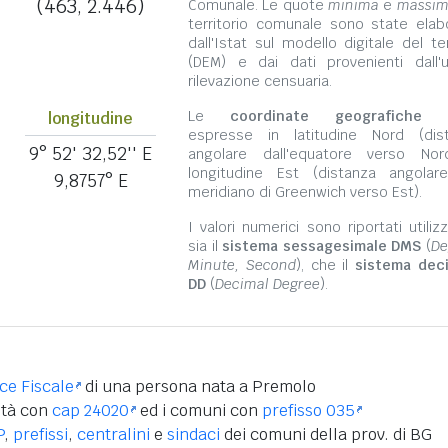
(463, 2.446)
Comunale. Le quote
minima
e
massi
territorio comunale sono state elab
dall'Istat sul modello digitale del te
(DEM) e dai dati provenienti dall'u
rilevazione censuaria.
Le
coordinate geografiche
s
longitudine
espresse in latitudine Nord (dis
9° 52' 32,52'' E
angolare dall'equatore verso No
longitudine Est (distanza angolar
9,8757° E
meridiano di Greenwich verso Est).
I valori numerici sono riportati utili
sia il
sistema sessagesimale DMS
(
De
Minute, Second
), che il
sistema dec
DD
(
Decimal Degree
).
ice Fiscale
di una persona nata a Premolo
ità con
cap 24020
ed i comuni con
prefisso 035
P
,
prefissi
,
centralini
e
sindaci
dei comuni della prov. di BG