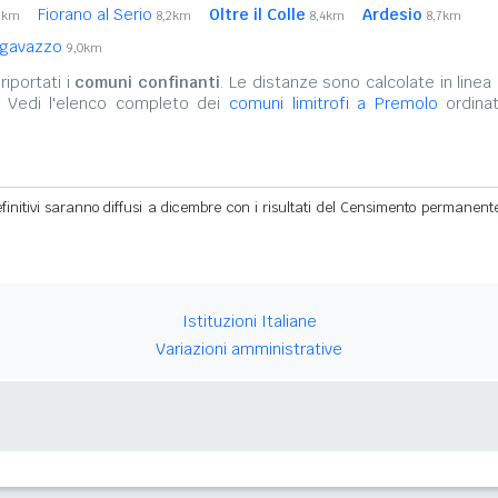
Fiorano al Serio
Oltre il Colle
Ardesio
1km
8,2km
8,4km
8,7km
gavazzo
9,0km
iportati i
comuni confinanti
. Le distanze sono calcolate in linea 
. Vedi l'elenco completo dei
comuni limitrofi a Premolo
ordinat
definitivi saranno diffusi a dicembre con i risultati del Censimento permanent
Istituzioni Italiane
Variazioni amministrative