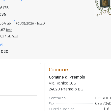
16175
036
[1]
.064
ab.
(01/01/2026 - Istat)
7,62
km²
0,37
ab./
km²
35
4020
Comune
Comune di Premolo
Via Ranica 105
24020 Premolo BG
035 701
Centralino
035 704
Fax
116 
Guardia Medica