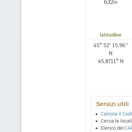
632
m
latitudine
45° 52' 15,96''
N
45,8711° N
Servizi utili
Calcola il Cod
Cerca le local
Elenco dei
CA