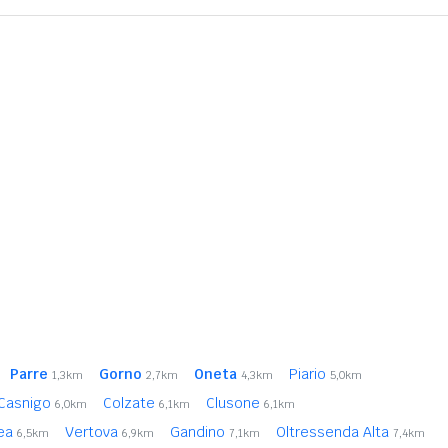
Parre
Gorno
Oneta
Piario
1,3km
2,7km
4,3km
5,0km
Casnigo
Colzate
Clusone
6,0km
6,1km
6,1km
rea
Vertova
Gandino
Oltressenda Alta
6,5km
6,9km
7,1km
7,4km