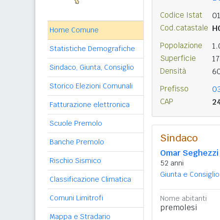
Codice Istat
0
Cod.catastale
H
Home Comune
Popolazione
1
Statistiche Demografiche
Superficie
1
Sindaco, Giunta, Consiglio
Densità
6
Storico Elezioni Comunali
Prefisso
0
CAP
2
Fatturazione elettronica
Scuole Premolo
Sindaco
Banche Premolo
Omar Seghezzi
Rischio Sismico
52 anni
Giunta e Consiglio
Classificazione Climatica
Comuni Limitrofi
Nome abitanti
premolesi
Mappa e Stradario