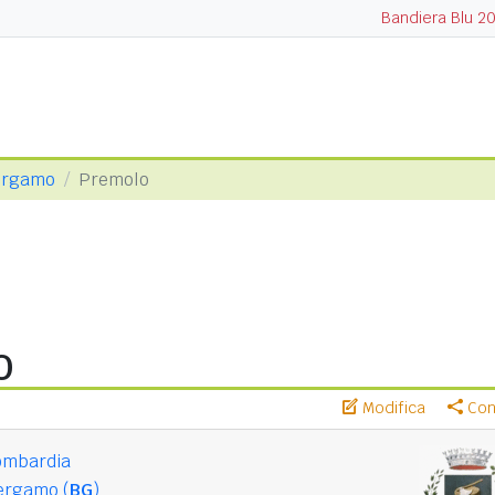
Bandiera Blu 2
Bergamo
Premolo
o
Modifica
Cond
ombardia
ergamo (
BG
)