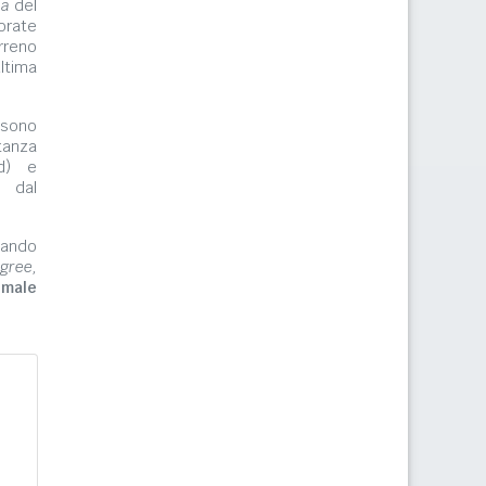
ma
del
orate
rreno
ltima
ono
tanza
rd) e
e dal
zzando
gree,
imale