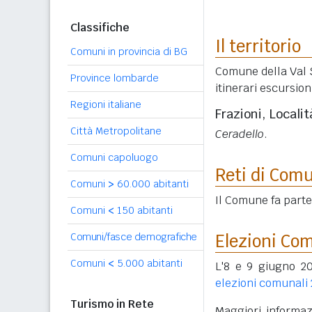
Classifiche
Il territorio
Comuni in provincia di BG
Comune della Val S
Province lombarde
itinerari escursioni
Regioni italiane
Frazioni, Localit
Città Metropolitane
Ceradello
.
Comuni capoluogo
Reti di Com
Comuni
>
60.000 abitanti
Il Comune fa part
Comuni
<
150 abitanti
Elezioni Co
Comuni/fasce demografiche
Comuni
<
5.000 abitanti
L'8 e 9 giugno 20
elezioni comunali
Turismo in Rete
Maggiori informazi