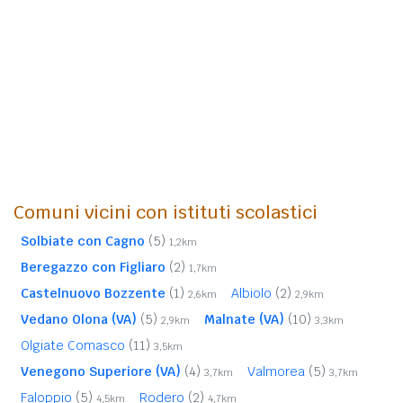
Comuni vicini con istituti scolastici
Solbiate con Cagno
(5)
1,2km
Beregazzo con Figliaro
(2)
1,7km
Castelnuovo Bozzente
(1)
Albiolo
(2)
2,6km
2,9km
Vedano Olona (VA)
(5)
Malnate (VA)
(10)
2,9km
3,3km
Olgiate Comasco
(11)
3,5km
Venegono Superiore (VA)
(4)
Valmorea
(5)
3,7km
3,7km
Faloppio
(5)
Rodero
(2)
4,5km
4,7km