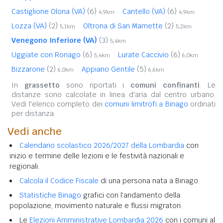
Castiglione Olona (VA)
(6)
Cantello (VA)
(6)
4,9km
4,9km
Lozza (VA)
(2)
Oltrona di San Mamette
(2)
5,1km
5,2km
Venegono Inferiore (VA)
(3)
5,4km
Uggiate con Ronago
(6)
Lurate Caccivio
(6)
5,4km
6,0km
Bizzarone
(2)
Appiano Gentile
(5)
6,0km
6,6km
In
grassetto
sono riportati i
comuni confinanti
. Le
distanze sono calcolate in linea d'aria dal centro urbano.
Vedi l'elenco completo dei
comuni limitrofi a Binago
ordinati
per distanza.
Vedi anche
Calendario scolastico 2026/2027 della Lombardia
con
inizio e termine delle lezioni e le festività nazionali e
regionali.
Calcola il Codice Fiscale
di una persona nata a Binago.
Statistiche Binago
grafici con l'andamento della
popolazione, movimento naturale e flussi migratori.
Le
Elezioni Amministrative Lombardia 2026
con i comuni al