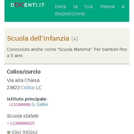
Invia la tua messa a
disposizione.
Scuola dell'Infanzia
(4)
Conosciuta anche come "Scuola Materna". Per bambini fino
a 5 anni.
Colico/curcio
Via alla Chiesa
23823
Colico
LC
Istituto principale:
G. Galilei
LCIC806008
Scuola statale
»
LCAA806015
0341 930242