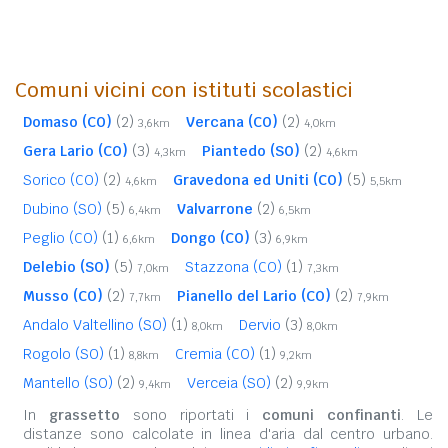
Comuni vicini con istituti scolastici
Domaso (CO)
(2)
Vercana (CO)
(2)
3,6km
4,0km
Gera Lario (CO)
(3)
Piantedo (SO)
(2)
4,3km
4,6km
Sorico (CO)
(2)
Gravedona ed Uniti (CO)
(5)
4,6km
5,5km
Dubino (SO)
(5)
Valvarrone
(2)
6,4km
6,5km
Peglio (CO)
(1)
Dongo (CO)
(3)
6,6km
6,9km
Delebio (SO)
(5)
Stazzona (CO)
(1)
7,0km
7,3km
Musso (CO)
(2)
Pianello del Lario (CO)
(2)
7,7km
7,9km
Andalo Valtellino (SO)
(1)
Dervio
(3)
8,0km
8,0km
Rogolo (SO)
(1)
Cremia (CO)
(1)
8,8km
9,2km
Mantello (SO)
(2)
Verceia (SO)
(2)
9,4km
9,9km
In
grassetto
sono riportati i
comuni confinanti
. Le
distanze sono calcolate in linea d'aria dal centro urbano.