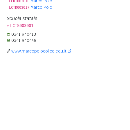
Marco Polo
LCRI00301L
Marco Polo
LCTD003017
Scuola statale
»
LCIS003001
0341 940413
0341 940448
www.marcopolocolico.edu.it