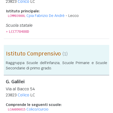
23823
Colico
LC
Istituto principale:
Cpia Fabrizio De Andrè
- Lecco
LCMM03900L
Scuola statale
»
LCCT70400D
Istituto Comprensivo
(1)
Raggruppa Scuole dell'infanzia, Scuole Primarie e Scuole
Secondarie di primo grado.
G. Galilei
Via al Bacco 54
23823
Colico
LC
Comprende le seguenti scuole:
Colico/curcio
LCAA806015