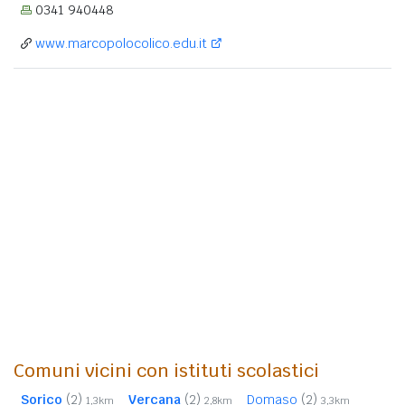
0341 940448
www.marcopolocolico.edu.it
Comuni vicini con istituti scolastici
Sorico
(2)
Vercana
(2)
Domaso
(2)
1,3km
2,8km
3,3km