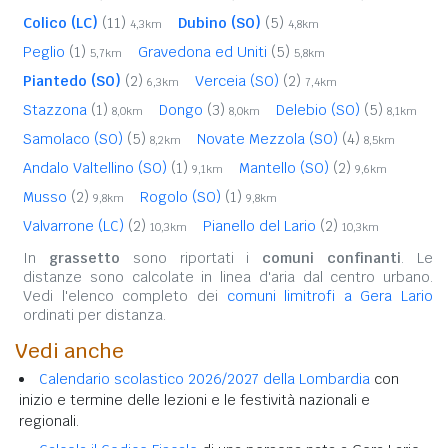
Colico (LC)
(11)
Dubino (SO)
(5)
4,3km
4,8km
Peglio
(1)
Gravedona ed Uniti
(5)
5,7km
5,8km
Piantedo (SO)
(2)
Verceia (SO)
(2)
6,3km
7,4km
Stazzona
(1)
Dongo
(3)
Delebio (SO)
(5)
8,0km
8,0km
8,1km
Samolaco (SO)
(5)
Novate Mezzola (SO)
(4)
8,2km
8,5km
Andalo Valtellino (SO)
(1)
Mantello (SO)
(2)
9,1km
9,6km
Musso
(2)
Rogolo (SO)
(1)
9,8km
9,8km
Valvarrone (LC)
(2)
Pianello del Lario
(2)
10,3km
10,3km
In
grassetto
sono riportati i
comuni confinanti
. Le
distanze sono calcolate in linea d'aria dal centro urbano.
Vedi l'elenco completo dei
comuni limitrofi a Gera Lario
ordinati per distanza.
Vedi anche
Calendario scolastico 2026/2027 della Lombardia
con
inizio e termine delle lezioni e le festività nazionali e
regionali.