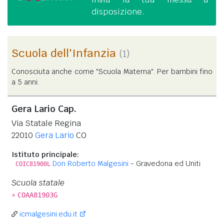
disposizione.
Scuola dell'Infanzia
(1)
Conosciuta anche come "Scuola Materna". Per bambini fino
a 5 anni.
Gera Lario Cap.
Via Statale Regina
22010
Gera Lario
CO
Istituto principale:
Don Roberto Malgesini
- Gravedona ed Uniti
COIC81900L
Scuola statale
»
COAA81903G
icmalgesini.edu.it