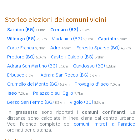
Storico elezioni dei comuni vicini
Sarnico (BG)
Credaro (BG)
1,8km
2,3km
Villongo (BG)
Viadanica (BG)
Capriolo
2,6km
3,1km
3,2km
Corte Franca
Adro
Foresto Sparso (BG)
3,7km
4,3km
4,9km
Predore (BG)
Castelli Calepio (BG)
5,0km
5,1km
Adrara San Martino (BG)
Gandosso (BG)
5,1km
5,5km
Erbusco
Adrara San Rocco (BG)
6,5km
6,6km
Grumello del Monte (BG)
Provaglio d'Iseo
6,8km
7,0km
Iseo
Palazzolo sull'Oglio
7,2km
7,7km
Berzo San Fermo (BG)
Vigolo (BG)
8,2km
8,3km
In
grassetto
sono riportati i
comuni confinanti
. Le
distanze sono calcolate in linea d'aria dal centro urbano.
Vedi l'elenco completo dei
comuni limitrofi a Paratico
ordinati per distanza.