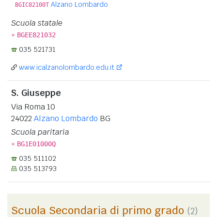
Alzano Lombardo
BGIC82100T
Scuola statale
»
BGEE821032
035 521731
www.icalzanolombardo.edu.it
S. Giuseppe
Via Roma 10
24022
Alzano Lombardo
BG
Scuola paritaria
»
BG1E01000Q
035 511102
035 513793
Scuola Secondaria di primo grado
(2)