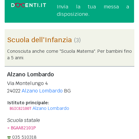
Invia la tua messa a
disposizione.
Scuola dell'Infanzia
(3)
Conosciuta anche come "Scuola Materna". Per bambini fino
a 5 anni.
Alzano Lombardo
Via Montelungo 4
24022
Alzano Lombardo
BG
Istituto principale:
Alzano Lombardo
BGIC82100T
Scuola statale
»
BGAA82101P
035 510318