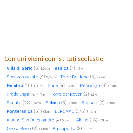
Comuni vicini con istituti scolastici
Villa di Serio
(5)
Ranica
(4)
1,2km
1,6km
Scanzorosciate
(9)
Torre Boldone
(6)
2,6km
2,6km
Nembro
(10)
Gorle
(4)
Pedrengo
(3)
3,0km
3,9km
4,2km
Pradalunga
(4)
Torre de' Roveri
(2)
4,4km
4,8km
Seriate
(22)
Selvino
(3)
Sorisole
(7)
5,6km
5,7km
5,7km
Ponteranica
(5)
BERGAMO
(175)
6,0km
6,1km
Albano Sant'Alessandro
(4)
Albino
(18)
6,2km
6,2km
Orio al Serio
(2)
Brusaporto
(3)
7,0km
7,3km