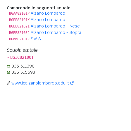
Comprende le seguenti scuole:
Alzano Lombardo
BGAA82101P
Alzano Lombardo
BGEE82101X
Alzano Lombardo - Nese
BGEE821021
Alzano Lombardo - Sopra
BGEE821032
S.M.S.
BGMM82101V
Scuola statale
»
BGIC82100T
035 511390
035 515693
www.icalzanolombardo.edu.it