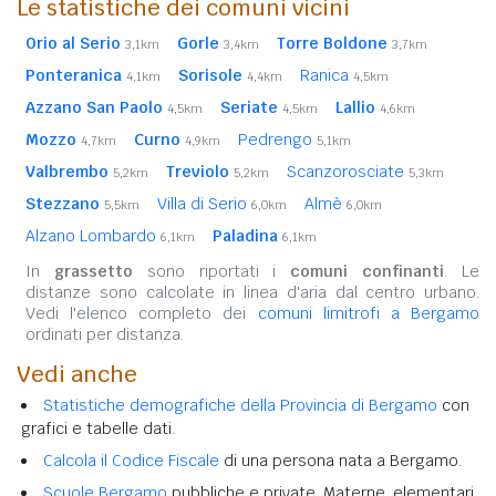
Le statistiche dei comuni vicini
Orio al Serio
Gorle
Torre Boldone
3,1km
3,4km
3,7km
Ponteranica
Sorisole
Ranica
4,1km
4,4km
4,5km
Azzano San Paolo
Seriate
Lallio
4,5km
4,5km
4,6km
Mozzo
Curno
Pedrengo
4,7km
4,9km
5,1km
Valbrembo
Treviolo
Scanzorosciate
5,2km
5,2km
5,3km
Stezzano
Villa di Serio
Almè
5,5km
6,0km
6,0km
Alzano Lombardo
Paladina
6,1km
6,1km
In
grassetto
sono riportati i
comuni confinanti
. Le
distanze sono calcolate in linea d'aria dal centro urbano.
Vedi l'elenco completo dei
comuni limitrofi a Bergamo
ordinati per distanza.
Vedi anche
Statistiche demografiche della Provincia di Bergamo
con
grafici e tabelle dati.
Calcola il Codice Fiscale
di una persona nata a Bergamo.
Scuole Bergamo
pubbliche e private. Materne, elementari,