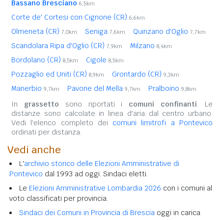
Bassano Bresciano
6,5km
Corte de' Cortesi con Cignone (CR)
6,6km
Olmeneta (CR)
Seniga
Quinzano d'Oglio
7,0km
7,6km
7,7km
Scandolara Ripa d'Oglio (CR)
Milzano
7,9km
8,4km
Bordolano (CR)
Cigole
8,5km
8,5km
Pozzaglio ed Uniti (CR)
Grontardo (CR)
8,9km
9,3km
Manerbio
Pavone del Mella
Pralboino
9,7km
9,7km
9,8km
In
grassetto
sono riportati i
comuni confinanti
. Le
distanze sono calcolate in linea d'aria dal centro urbano.
Vedi l'elenco completo dei
comuni limitrofi a Pontevico
ordinati per distanza.
Vedi anche
L'
archivio storico delle Elezioni Amministrative di
Pontevico
dal 1993 ad oggi. Sindaci eletti.
Le
Elezioni Amministrative Lombardia 2026
con i comuni al
voto classificati per provincia.
Sindaci dei Comuni in Provincia di Brescia
oggi in carica