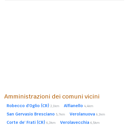
Amministrazioni dei comuni vicini
Robecco d'Oglio (CR)
Alfianello
2,1km
4,4km
San Gervasio Bresciano
Verolanuova
5,7km
6,1km
Corte de' Frati (CR)
Verolavecchia
6,3km
6,5km