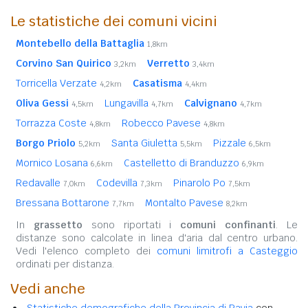
Le statistiche dei comuni vicini
Montebello della Battaglia
1,8km
Corvino San Quirico
Verretto
3,2km
3,4km
Torricella Verzate
Casatisma
4,2km
4,4km
Oliva Gessi
Lungavilla
Calvignano
4,5km
4,7km
4,7km
Torrazza Coste
Robecco Pavese
4,8km
4,8km
Borgo Priolo
Santa Giuletta
Pizzale
5,2km
5,5km
6,5km
Mornico Losana
Castelletto di Branduzzo
6,6km
6,9km
Redavalle
Codevilla
Pinarolo Po
7,0km
7,3km
7,5km
Bressana Bottarone
Montalto Pavese
7,7km
8,2km
In
grassetto
sono riportati i
comuni confinanti
. Le
distanze sono calcolate in linea d'aria dal centro urbano.
Vedi l'elenco completo dei
comuni limitrofi a Casteggio
ordinati per distanza.
Vedi anche
Statistiche demografiche della Provincia di Pavia
con