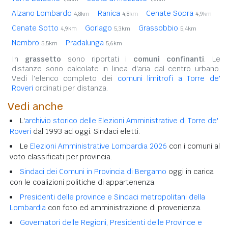
Alzano Lombardo
Ranica
Cenate Sopra
4,8km
4,8km
4,9km
Cenate Sotto
Gorlago
Grassobbio
4,9km
5,3km
5,4km
Nembro
Pradalunga
5,5km
5,6km
In
grassetto
sono riportati i
comuni confinanti
. Le
distanze sono calcolate in linea d'aria dal centro urbano.
Vedi l'elenco completo dei
comuni limitrofi a Torre de'
Roveri
ordinati per distanza.
Vedi anche
L'
archivio storico delle Elezioni Amministrative di Torre de'
Roveri
dal 1993 ad oggi. Sindaci eletti.
Le
Elezioni Amministrative Lombardia 2026
con i comuni al
voto classificati per provincia.
Sindaci dei Comuni in Provincia di Bergamo
oggi in carica
con le coalizioni politiche di appartenenza.
Presidenti delle province e Sindaci metropolitani della
Lombardia
con foto ed amministrazione di provenienza.
Governatori delle Regioni, Presidenti delle Province e