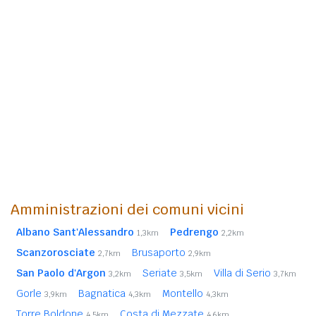
Amministrazioni dei comuni vicini
Albano Sant'Alessandro
Pedrengo
1,3km
2,2km
Scanzorosciate
Brusaporto
2,7km
2,9km
San Paolo d'Argon
Seriate
Villa di Serio
3,2km
3,5km
3,7km
Gorle
Bagnatica
Montello
3,9km
4,3km
4,3km
Torre Boldone
Costa di Mezzate
4,5km
4,6km